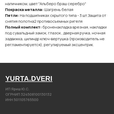
Каталог
наличником, цвет "Альберо браш серебро"
Входные двери
Покраска металла:
Шагрень белая
Межкомнатные двери
Петли:
На подшипниках скрытого типа - 3 шт.Защита от
снятия полотна2 противосъемных ригеля
Арки
Полный комплект:
броненакладка врезная, накладки
Фурнитура
под сувальдный замок, глазок , дверная ручка, ночная
задвижка, цилиндр ключ-вертушка (производитель не
Контакты
регламентируется), регулируемый эксцентрик.
+7 (985) 279 63 04
Свяжитесь с нами
yurta.2020@mail.ru
Написать на почту
@2020−2025. Все права защищены.
Разработка сайта
Политика конфиденциальности