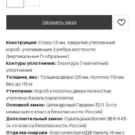
Оформить заказ
Конструкция:
Сталь 1,5 мм, закрытый утепленный
YURTA.DVERI
короб, усиливающие 2 ребра жесткости
(вертикальные П-образные)
ИП Яриш Ю.С.
ОГРНИП 324508100130132
Контуры уплотнения:
3 контура (1 магнитный)
ИНН 501105765500
уплотнения
Толщина, вес:
Толщина двери 125 мм, полотно 110 мм.
Вес до 115 кг
Покупателям
Утепление:
Короб и полотно двери полностью
Главная
утеплено базальтовой плитой
Акции
Основной замок:
Цилиндровый Гардиан 32.11 (4-го
Доставка и оплата
наивысшего класса безопасности, Россия)
О компании
Дополнительный замок:
Сувальдный Border ЗВ 8-6 К5
Контакты
(4-го класса безопасности, Россия)
Отделка снаружи
: Классическая МДФ панель 16 мм с