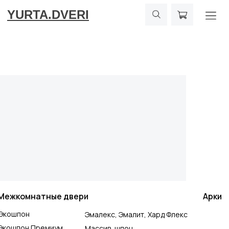
YURTA.DVERI
Межкомнатные двери
Арки
Экошпон
Эмалекс, Эмалит, Хард Флекс
Экошпон Премиум
Массив, шпон