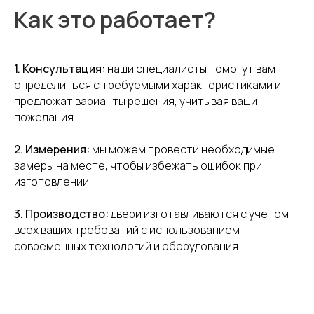
Загрузить файл
Отправить
1. Консультация:
наши специалисты помогут вам
определиться с требуемыми характеристиками и
предложат варианты решения, учитывая ваши
Заполните форму или свяжитесь с нами напрямую
через мессенджер, нажав на иконку
пожелания.
2. Измерения:
мы можем провести необходимые
замеры на месте, чтобы избежать ошибок при
изготовлении.
3. Производство:
двери изготавливаются с учётом
всех ваших требований с использованием
YURTA.DVERI
современных технологий и оборудования.
ИП Яриш Ю.С.
ОГРНИП 324508100130132
ИНН 501105765500