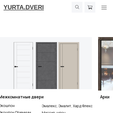
YURTA.DVERI
Межкомнатные двери
Арки
Экошпон
Эмалекс, Эмалит, Хард Флекс
Экошпон Премиум
Массив, шпон