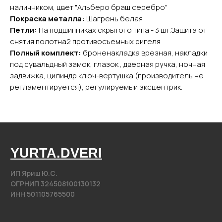
Каталог
наличником, цвет "Альберо браш серебро"
Входные двери
Покраска металла:
Шагрень белая
Межкомнатные двери
Петли:
На подшипниках скрытого типа - 3 шт.Защита от
снятия полотна2 противосъемных ригеля
Арки
Полный комплект:
броненакладка врезная, накладки
Фурнитура
под сувальдный замок, глазок , дверная ручка, ночная
задвижка, цилиндр ключ-вертушка (производитель не
Контакты
регламентируется), регулируемый эксцентрик.
+7 (985) 279 63 04
Свяжитесь с нами
yurta.2020@mail.ru
Написать на почту
@2020−2025. Все права защищены.
Разработка сайта
Политика конфиденциальности