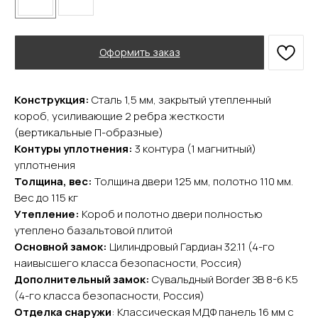
Оформить заказ
Конструкция:
Сталь 1,5 мм, закрытый утепленный
YURTA.DVERI
короб, усиливающие 2 ребра жесткости
(вертикальные П-образные)
ИП Яриш Ю.С.
ОГРНИП 324508100130132
Контуры уплотнения:
3 контура (1 магнитный)
ИНН 501105765500
уплотнения
Толщина, вес:
Толщина двери 125 мм, полотно 110 мм.
Вес до 115 кг
Покупателям
Утепление:
Короб и полотно двери полностью
Главная
утеплено базальтовой плитой
Акции
Основной замок:
Цилиндровый Гардиан 32.11 (4-го
Доставка и оплата
наивысшего класса безопасности, Россия)
О компании
Дополнительный замок:
Сувальдный Border ЗВ 8-6 К5
Контакты
(4-го класса безопасности, Россия)
Отделка снаружи
: Классическая МДФ панель 16 мм с