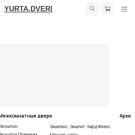
YURTA.DVERI
Межкомнатные двери
Арки
Экошпон
Эмалекс, Эмалит, Хард Флекс
Экошпон Премиум
Массив, шпон