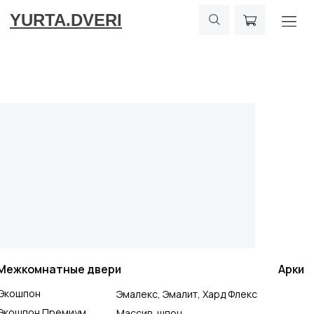
YURTA.DVERI
Межкомнатные двери
Арки
Экошпон
Эмалекс, Эмалит, Хард Флекс
Экошпон Премиум
Массив, шпон