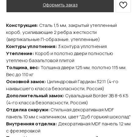
Оформить заказ
Конструкция:
Сталь 1,5 мм, закрытый утепленный
короб, усиливающие 2 ребра жесткости
YURTA.DVERI
(вертикальные П-образные, утепленные)
ИП Яриш Ю.С.
Контуры уплотнения:
3 контура уплотнения
ОГРНИП 324508100130132
Утепление:
Короб и полотно двери полностью
ИНН 501105765500
утеплено базальтовой плитой
Толщина, вес:
Толщина двери 125 мм, полотно 115 мм.
Покупателям
Вес до 110 кг
Основной замок:
Цилиндровый Гардиан 32.11 (4-го
Главная
наивысшего класса безопасности, Россия)
Акции
Дополнительный замок:
Сувальдный Border ЗВ 8-6 К5
Доставка и оплата
(4-го класса безопасности, Россия)
О компании
Отделка снаружи:
Стильная декоративная MDF
Контакты
панель 10 мм с наличником, цвет "Дуб горький шоколад"
Внутренняя отделка:
Декоративная MDF панель 12 мм
Каталог
с фрезеровкой
Входные двери