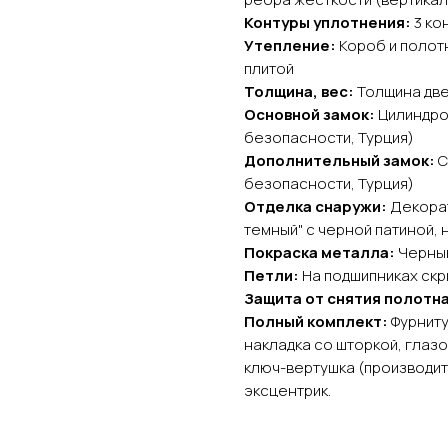
Контуры уплотнения:
3 ко
Утепление:
Короб и полот
плитой
Толщина, вес:
Толщина двер
Основной замок:
Цилиндро
безопасности, Турция)
Дополнительный замок:
С
безопасности, Турция)
Отделка снаружи:
Декорат
темный" с черной патиной, 
Покраска металла:
Черны
Петли:
На подшипниках скры
Защита от снятия полотна
Полный комплект:
Фурниту
накладка со шторкой, глазо
ключ-вертушка (производит
эксцентрик.