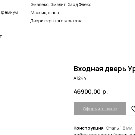
Эмалекс, Эмалит, Хард Флекс
Премиум
Массив, шпон
Двери скрытого монтажа
Т
Входная дверь Ур
А1244
р.
46900,00
Оформить заказ
Конструкция
: Сталь 1,8 м
ребра жесткости (вертика