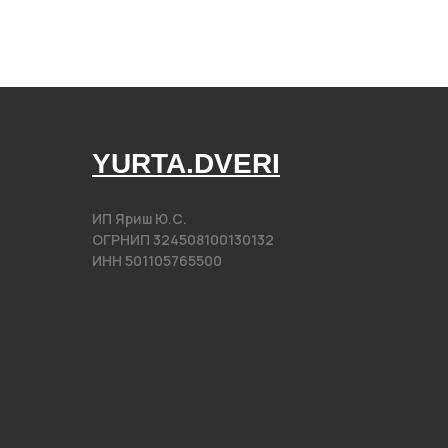
YURTA.DVERI
ИП Яриш Ю.С.
ОГРНИП 324508100130132
ИНН 501105765500