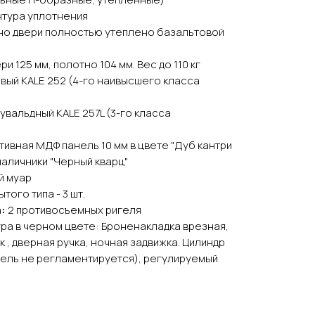
нтура уплотнения
но двери полностью утеплено базальтовой
и 125 мм, полотно 104 мм. Вес до 110 кг
вый KALE 252 (4-го наивысшего класса
увальдный KALE 257L (3-го класса
ивная МДФ панель 10 мм в цвете "Дуб кантри
наличники "Черный кварц"
й муар
того типа - 3 шт.
:
2 противосъемных ригеля
ра в черном цвете: Броненакладка врезная,
к , дверная ручка, ночная задвижка. Цилиндр
ель не регламентируется), регулируемый