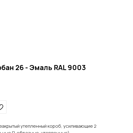
бан 26 - Эмаль RAL 9003
м, закрытый утепленный короб, усиливающие 2
льные П-образные, утепленные)