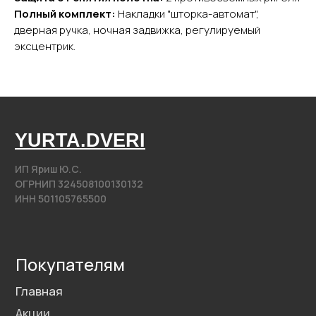
Арки
Полный комплект:
Накладки "шторка-автомат",
Фурнитура
дверная ручка, ночная задвижка, регулируемый
эксцентрик.
Контакты
+7 (985) 279 63 04
Свяжитесь с нами
yurta.2020@mail.ru
Написать на почту
@2020−2025. Все права защищены.
Разработка сайта
Политика конфиденциальности