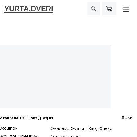
YURTA.DVERI
Межкомнатные двери
Арки
Экошпон
Эмалекс, Эмалит, Хард Флекс
Экошпон Премиум
Массив, шпон