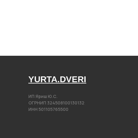
YURTA.DVERI
ИП Яриш Ю.С.
ОГРНИП 324508100130132
ИНН 501105765500