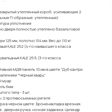
м, закрытый утепленный короб, усиливающие 2
льные П-образные, утепленные)
нтура уплотнения
но двери полностью утеплено базальтовой
и 125 мм, полотно 104 мм. Вес до 110 кг
вый KALE 252 (4-го наивысшего класса
увальдный KALE 257L (3-го класса
ивная МДФ панель 10 мм в цвете "Дуб кантри
наличники "Черный кварц"
й муар
ель 6мм
того типа - 3 шт.
:
2 противосъемных ригеля
ра в черном цвете: Броненакладка врезная,
к , дверная ручка, ночная задвижка. Цилиндр