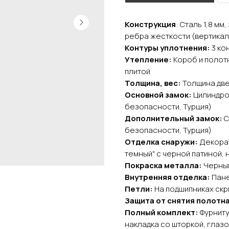
Конструкция
: Сталь 1,8 м
ребра жесткости (вертика
Контуры уплотнения:
3 ко
Утепление:
Короб и полот
плитой
Толщина, вес:
Толщина двер
Основной замок:
Цилиндро
безопасности, Турция)
Дополнительный замок:
С
безопасности, Турция)
Отделка снаружи:
Декорат
темный" с черной патиной, 
Покраска металла:
Черны
Внутренняя отделка:
Пан
Петли:
На подшипниках скры
Защита от снятия полотна
Полный комплект:
Фурниту
накладка со шторкой, глазо