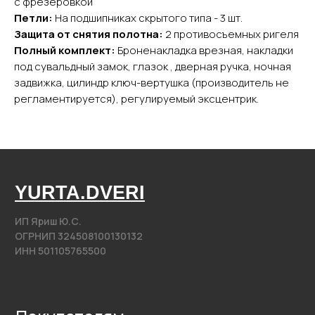
с фрезеровкой
Входные двери
Петли:
На подшипниках скрытого типа - 3 шт.
Межкомнатные двери
Защита от снятия полотна:
2 противосъемных ригеля
Арки
Полный комплект:
Броненакладка врезная, накладки
Фурнитура
под сувальдный замок, глазок , дверная ручка, ночная
задвижка, цилиндр ключ-вертушка (производитель не
Контакты
регламентируется), регулируемый эксцентрик.
+7 (985) 279 63 04
Свяжитесь с нами
yurta.2020@mail.ru
Написать на почту
@2020−2025. Все права защищены.
Разработка сайта
Политика конфиденциальности