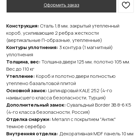
Оформить заказ
Конструкция:
Сталь 1,8 мм, закрытый утепленный
короб, усиливающие 2 ребра жесткости
(вертикальные П-образные, утепленные)
YURTA.DVERI
Контуры уплотнения:
3 контура (1 магнитный)
ИП Яриш Ю.С.
уплотнения
ОГРНИП 324508100130132
ИНН 501105765500
Толщина, вес:
Толщина двери 125 мм, полотно 105 мм.
Вес до 110 кг
Утепление:
Короб и полотно двери полностью
Покупателям
утеплено базальтовой плитой
Главная
Основной замок:
Цилиндровый KALE 252 (4-го
Акции
наивысшего класса безопасности, Турция)
Доставка и оплата
Дополнительный замок:
Сувальдный Border ЗВ 8-6 К5
О компании
(4-го класса безопасности, Россия)
Отделка снаружи:
Металл с покрытием "Антик"
Контакты
темное серебро
Внутренняя отделка:
Декоративная MDF панель 10 мм
Каталог