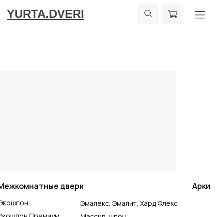
YURTA.DVERI
Межкомнатные двери
Арки
Экошпон
Эмалекс, Эмалит, Хард Флекс
Экошпон Премиум
Массив, шпон