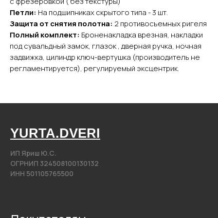
с фрезеровкой ( без текстуры)
Входные двери
Петли:
На подшипниках скрытого типа - 3 шт.
Межкомнатные двери
Защита от снятия полотна:
2 противосъемных ригеля
Арки
Полный комплект:
Броненакладка врезная, накладки
Фурнитура
под сувальдный замок, глазок , дверная ручка, ночная
задвижка, цилиндр ключ-вертушка (производитель не
Контакты
регламентируется), регулируемый эксцентрик.
+7 (985) 279 63 04
Свяжитесь с нами
yurta.2020@mail.ru
Написать на почту
@2020−2025. Все права защищены.
Разработка сайта
Политика конфиденциальности