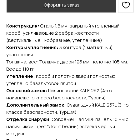
Оформить заказ
Конструкция:
Сталь 1,8 мм, закрытый утепленный
короб, усиливающие 2 ребра жесткости
(вертикальные П-образные, утепленные)
Контуры уплотнения:
3 контура (1 магнитный)
уплотнения
YURTA.DVERI
Толщина, вес: Толщина двери 125 мм, полотно 105 мм.
ИП Яриш Ю.С.
Вес до 110 кг
ОГРНИП 324508100130132
Утепление:
Короб и полотно двери полностью
ИНН 501105765500
утеплено базальтовой плитой
Основной замок:
Цилиндровый KALE 252 (4-го
Покупателям
наивысшего класса безопасности, Турция)
Дополнительный замок:
Сувальдный KALE 257L (3-го
Главная
Акции
класса безопасности, Турция)
Доставка и оплата
Отделка снаружи:
Современная MDF панель 10 мм с
наличником, цвет "Лофт белый", вставка черный
О компании
молдинг
Контакты