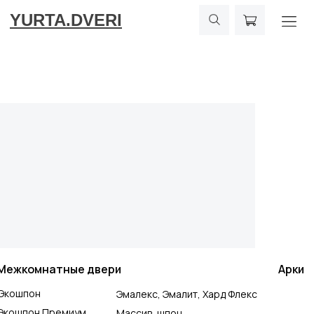
YURTA.DVERI
Межкомнатные двери
Арки
Экошпон
Эмалекс, Эмалит, Хард Флекс
Экошпон Премиум
Массив, шпон