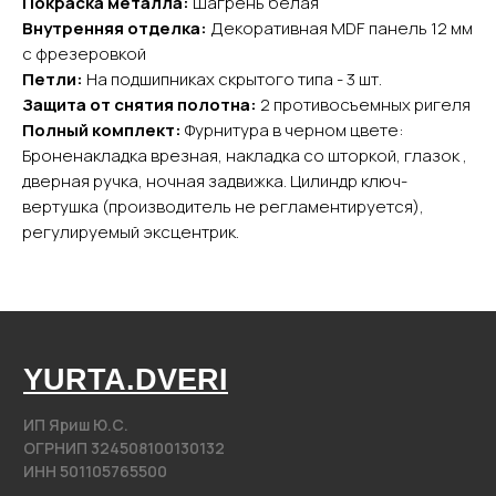
Покраска металла:
Шагрень белая
Внутренняя отделка:
Декоративная MDF панель 12 мм
Каталог
с фрезеровкой
Входные двери
Петли:
На подшипниках скрытого типа - 3 шт.
Межкомнатные двери
Защита от снятия полотна:
2 противосъемных ригеля
Арки
Полный комплект:
Фурнитура в черном цвете:
Фурнитура
Броненакладка врезная, накладка со шторкой, глазок ,
дверная ручка, ночная задвижка. Цилиндр ключ-
Контакты
вертушка (производитель не регламентируется),
регулируемый эксцентрик.
+7 (985) 279 63 04
Свяжитесь с нами
yurta.2020@mail.ru
Написать на почту
@2020−2025. Все права защищены.
Разработка сайта