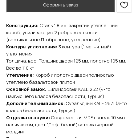
Оформить заказ
Конструкция:
Сталь 1,8 мм, закрытый утепленный
короб, усиливающие 2 ребра жесткости
(вертикальные П-образные, утепленные)
Контуры уплотнения:
3 контура (1 магнитный)
уплотнения
YURTA.DVERI
Толщина, вес: Толщина двери 125 мм, полотно 105 мм.
ИП Яриш Ю.С.
Вес до 110 кг
ОГРНИП 324508100130132
Утепление:
Короб и полотно двери полностью
ИНН 501105765500
утеплено базальтовой плитой
Основной замок:
Цилиндровый KALE 252 (4-го
Покупателям
наивысшего класса безопасности, Турция)
Дополнительный замок:
Сувальдный KALE 257L (3-го
Главная
Акции
класса безопасности, Турция)
Доставка и оплата
Отделка снаружи:
Современная MDF панель 10 мм с
наличником, цвет "Лофт белый", вставка черный
О компании
молдинг
Контакты