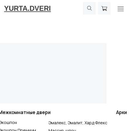
YURTA.DVERI
Межкомнатные двери
Арки
Экошпон
Эмалекс, Эмалит, Хард Флекс
Экошпон Премиум
Массив, шпон