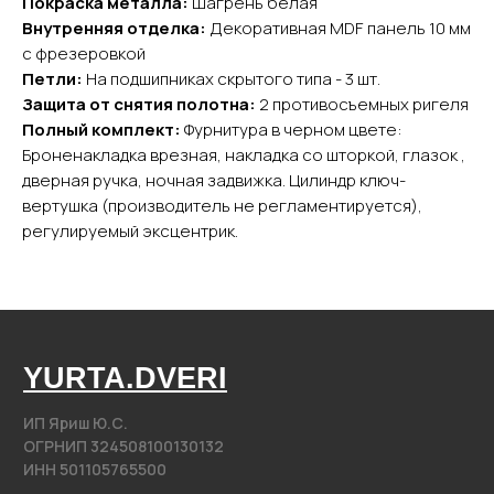
Покраска металла:
Шагрень белая
Внутренняя отделка:
Декоративная MDF панель 10 мм
Каталог
с фрезеровкой
Входные двери
Петли:
На подшипниках скрытого типа - 3 шт.
Межкомнатные двери
Защита от снятия полотна:
2 противосъемных ригеля
Арки
Полный комплект:
Фурнитура в черном цвете:
Фурнитура
Броненакладка врезная, накладка со шторкой, глазок ,
дверная ручка, ночная задвижка. Цилиндр ключ-
Контакты
вертушка (производитель не регламентируется),
регулируемый эксцентрик.
+7 (985) 279 63 04
Свяжитесь с нами
yurta.2020@mail.ru
Написать на почту
@2020−2025. Все права защищены.
Разработка сайта