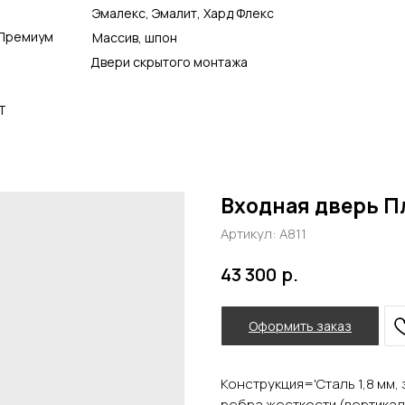
Эмалекс, Эмалит, Хард Флекс
Премиум
Массив, шпон
Двери скрытого монтажа
Т
Входная дверь П
Артикул:
А811
р.
43 300
Оформить заказ
Конструкция='Сталь 1,8 мм
ребра жесткости (вертика