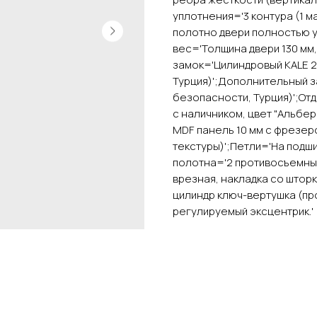
уплотнения='3 контура (1 
полотно двери полностью у
вес='Толщина двери 130 мм, 
замок='Цилиндровый KALE 2
Турция)';Дополнительный з
безопасности, Турция)';От
с наличником, цвет "Альбе
MDF панель 10 мм с фрезеро
текстуры)';Петли='На подшип
полотна='2 противосъемны
врезная, накладка со шторк
цилиндр ключ-вертушка (пр
регулируемый эксцентрик.'