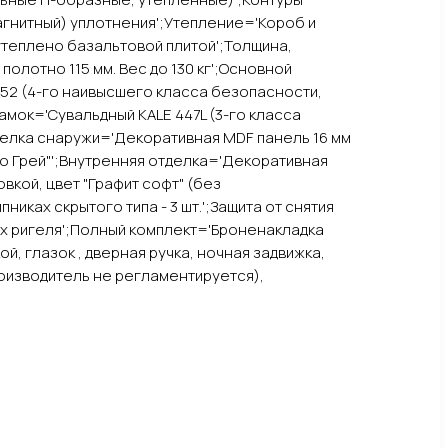
магнитный) уплотнения';Утепление='Короб и
теплено базальтовой плитой';Толщина,
полотно 115 мм. Вес до 130 кг';Основной
52 (4-го наивысшего класса безопасности,
амок='Сувальдный KALE 447L (3-го класса
делка снаружи='Декоративная MDF панель 16 мм
ро Грей"';Внутренняя отделка='Декоративная
вкой, цвет "Графит софт" (без
никах скрытого типа - 3 шт.';Защита от снятия
х ригеля';Полный комплект='Броненакладка
ой, глазок , дверная ручка, ночная задвижка,
оизводитель не регламентируется),