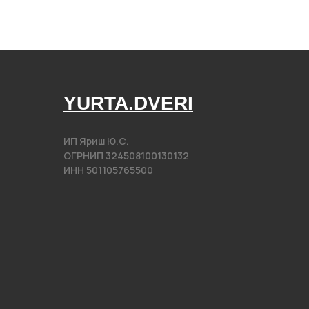
YURTA.DVERI
ИП Яриш Ю.С.
ОГРНИП 324508100130132
ИНН 501105765500