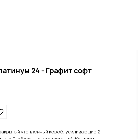
латинум 24 - Графит софт
, закрытый утепленный короб, усиливающие 2
льные П-образные, утепленные)';Контуры