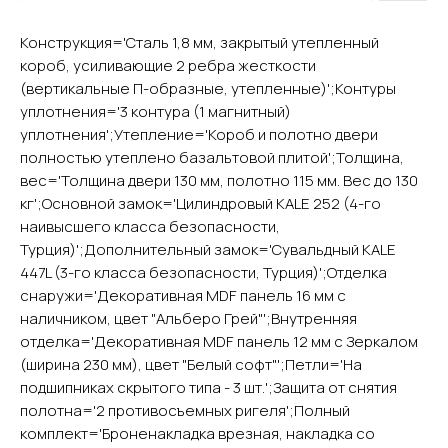
Конструкция='Сталь 1,8 мм, закрытый утепленный
короб, усиливающие 2 ребра жесткости
YURTA.DVERI
(вертикальные П-образные, утепленные)';Контуры
ИП Яриш Ю.С.
уплотнения='3 контура (1 магнитный)
ОГРНИП 324508100130132
ИНН 501105765500
уплотнения';Утепление='Короб и полотно двери
полностью утеплено базальтовой плитой';Толщина,
вес='Толщина двери 130 мм, полотно 115 мм. Вес до 130
Покупателям
кг';Основной замок='Цилиндровый KALE 252 (4-го
Главная
наивысшего класса безопасности,
Акции
Турция)';Дополнительный замок='Сувальдный KALE
Доставка и оплата
447L (3-го класса безопасности, Турция)';Отделка
снаружи='Декоративная MDF панель 16 мм с
О компании
наличником, цвет "Альберо Грей"';Внутренняя
Контакты
отделка='Декоративная MDF панель 12 мм с Зеркалом
(ширина 230 мм), цвет "Белый софт"';Петли='На
Каталог
подшипниках скрытого типа - 3 шт.';Защита от снятия
Входные двери
полотна='2 противосъемных ригеля';Полный
Межкомнатные двери
комплект='Броненакладка врезная, накладка со
Арки