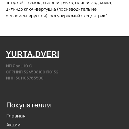
шторкой, глазок , дверная ручка, ночная задвижка,
Фурнитура
цилиндр ключ-вертушка (производитель не
регламентируется), регулируемый эксцентрик.'
Контакты
+7 (985) 279 63 04
Свяжитесь с нами
yurta.2020@mail.ru
Написать на почту
@2020−2025. Все права защищены.
Разработка сайта
Политика конфиденциальности