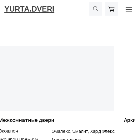
YURTA.DVERI
Межкомнатные двери
Арки
Экошпон
Эмалекс, Эмалит, Хард Флекс
Экошпон Премиум
Массив, шпон