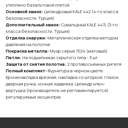
ИНН 501105765500
утеплено базальтовой плитой
Основной замок:
Цилиндровый KALE 442 (4-го класса
безопасности, Турция)
Покупателям
Дополнительный замок:
Сувальдный KALE 447L (3-го
Главная
класса безопасности, Турция)
Акции
Отделка снаружи:
Металлическая отделка методом
Доставка и оплата
давления на полотне
Покраска металла:
Муар серый 7024 (матовый)
О компании
Петли:
На подшипниках скрытого типа - 3 шт.
Контакты
Защита от снятия полотна:
2 противосъемных ригеля
Полный комплект:
Фурнитура в черном цвете:
Каталог
Броненакладка врезная, накладка со шторкой, глазок ,
Входные двери
дверная ручка, ночная задвижка. Цилиндр ключ-
Межкомнатные двери
вертушка (производитель не регламентируется),
Арки
регулируемый эксцентрик.
Фурнитура
Контакты
+7 (985) 279 63 04