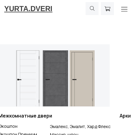
YURTA.DVERI
Межкомнатные двери
Арки
Экошпон
Эмалекс, Эмалит, Хард Флекс
Экошпон Премиум
Массив, шпон