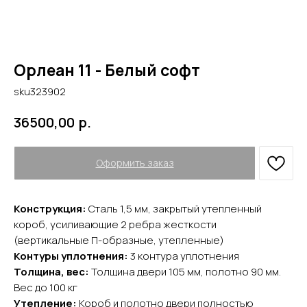
Орлеан 11 - Белый софт
sku323902
р.
36500,00
Оформить заказ
Конструкция:
Сталь 1,5 мм, закрытый утепленный
короб, усиливающие 2 ребра жесткости
(вертикальные П-образные, утепленные)
Контуры уплотнения:
3 контура уплотнения
Толщина, вес:
Толщина двери 105 мм, полотно 90 мм.
YURTA.DVERI
Вес до 100 кг
ИП Яриш Ю.С.
Утепление:
Короб и полотно двери полностью
ОГРНИП 324508100130132