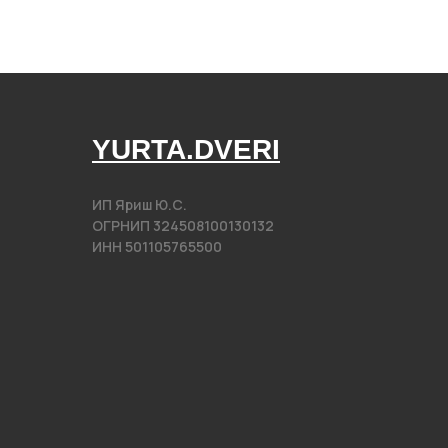
YURTA.DVERI
ИП Яриш Ю.С.
ОГРНИП 324508100130132
ИНН 501105765500