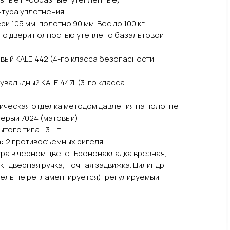
нтура уплотнения
и 105 мм, полотно 90 мм. Вес до 100 кг
но двери полностью утеплено базальтовой
ый KALE 442 (4-го класса безопасности,
увальдный KALE 447L (3-го класса
ческая отделка методом давления на полотне
ерый 7024 (матовый)
того типа - 3 шт.
:
2 противосъемных ригеля
ра в черном цвете: Броненакладка врезная,
к , дверная ручка, ночная задвижка. Цилиндр
ель не регламентируется), регулируемый