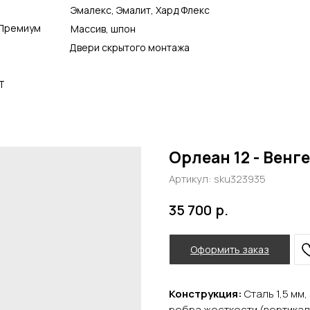
Эмалекс, Эмалит, Хард Флекс
Премиум
Массив, шпон
Двери скрытого монтажа
Т
Орлеан 12 - Венге
Артикул:
sku323935
р.
35 700
Оформить заказ
Конструкция:
Сталь 1,5 мм
ребра жесткости (вертика