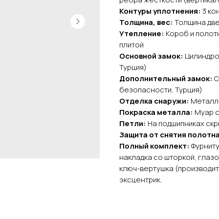
Контуры уплотнения:
3 ко
Толщина, вес:
Толщина двер
Утепление:
Короб и полот
плитой
Основной замок:
Цилиндров
Турция)
Дополнительный замок:
С
безопасности, Турция)
Отделка снаружи:
Металли
Покраска металла:
Муар с
Петли:
На подшипниках скры
Защита от снятия полотна
Полный комплект:
Фурниту
накладка со шторкой, глазо
ключ-вертушка (производит
эксцентрик.