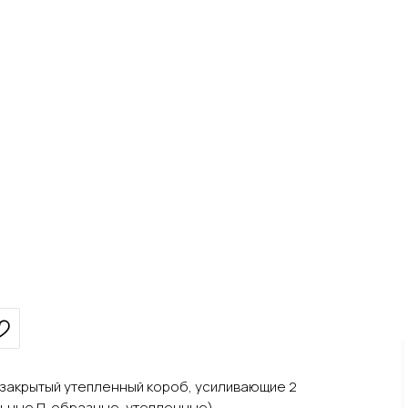
, закрытый утепленный короб, усиливающие 2
льные П-образные, утепленные)