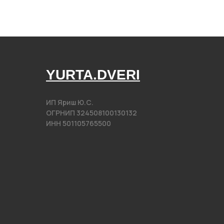
YURTA.DVERI
ИП Яриш Ю.С.
ОГРНИП 324508100130132
ИНН 501105765500