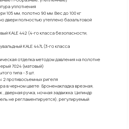
нтура уплотнения
и 105 мм, полотно 90 мм. Вес до 100 кг
но двери полностью утеплено базальтовой
ый KALE 442 (4-го класса безопасности,
увальдный KALE 447L (3-го класса
ческая отделка методом давления на полотне
ерый 7024 (матовый)
того типа - 3 шт.
:
2 противосъемных ригеля
ра в черном цвете: Броненакладка врезная,
к , дверная ручка, ночная задвижка. Цилиндр
ель не регламентируется), регулируемый