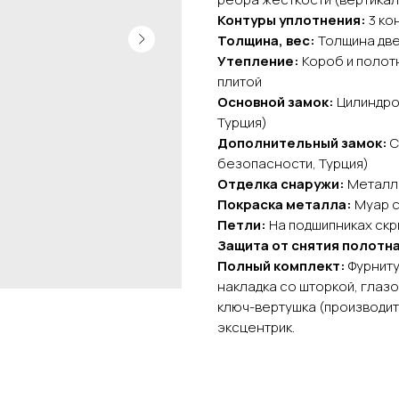
Контуры уплотнения:
3 ко
Толщина, вес:
Толщина двер
Утепление:
Короб и полот
плитой
Основной замок:
Цилиндров
Турция)
Дополнительный замок:
С
безопасности, Турция)
Отделка снаружи:
Металли
Покраска металла:
Муар с
Петли:
На подшипниках скры
Защита от снятия полотна
Полный комплект:
Фурниту
накладка со шторкой, глазо
ключ-вертушка (производит
эксцентрик.