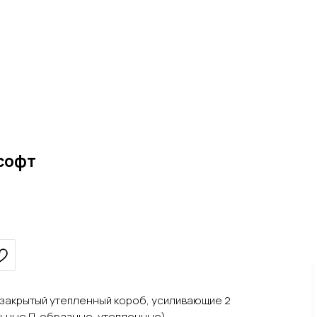
 софт
, закрытый утепленный короб, усиливающие 2
льные П-образные, утепленные)