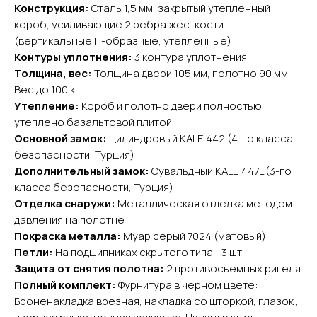
Конструкция:
Сталь 1,5 мм, закрытый утепленный
короб, усиливающие 2 ребра жесткости
(вертикальные П-образные, утепленные)
YURTA.DVERI
Контуры уплотнения:
3 контура уплотнения
ИП Яриш Ю.С.
Толщина, вес:
Толщина двери 105 мм, полотно 90 мм.
ОГРНИП 324508100130132
Вес до 100 кг
ИНН 501105765500
Утепление:
Короб и полотно двери полностью
утеплено базальтовой плитой
Покупателям
Основной замок:
Цилиндровый KALE 442 (4-го класса
безопасности, Турция)
Главная
Дополнительный замок:
Сувальдный KALE 447L (3-го
Акции
Доставка и оплата
класса безопасности, Турция)
Отделка снаружи:
Металлическая отделка методом
О компании
давления на полотне
Контакты
Покраска металла:
Муар серый 7024 (матовый)
Петли:
На подшипниках скрытого типа - 3 шт.
Каталог
Защита от снятия полотна:
2 противосъемных ригеля
Входные двери
Полный комплект:
Фурнитура в черном цвете:
Межкомнатные двери
Броненакладка врезная, накладка со шторкой, глазок ,
Арки