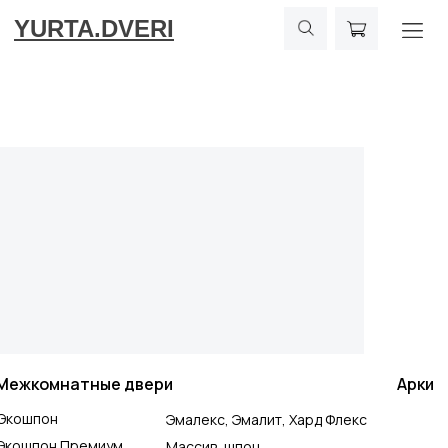
YURTA.DVERI
Межкомнатные двери
Арки
Экошпон
Эмалекс, Эмалит, Хард Флекс
Экошпон Премиум
Массив, шпон