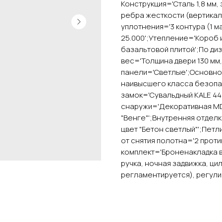
Конструкция='Сталь 1,8 мм
ребра жесткости (вертика
уплотнения='3 контура (1 м
25.000';Утепление='Короб 
базальтовой плитой';По ди
вес='Толщина двери 130 мм, 
панели='Светлые';Основной
наивысшего класса безопа
замок='Сувальдный KALE 447
снаружи='Декоративная MDF
"Венге"';Внутренняя отдел
цвет "Бетон светлый"';Петли
от снятия полотна='2 прот
комплект='Броненакладка вр
ручка, ночная задвижка, ц
регламентируется), регули