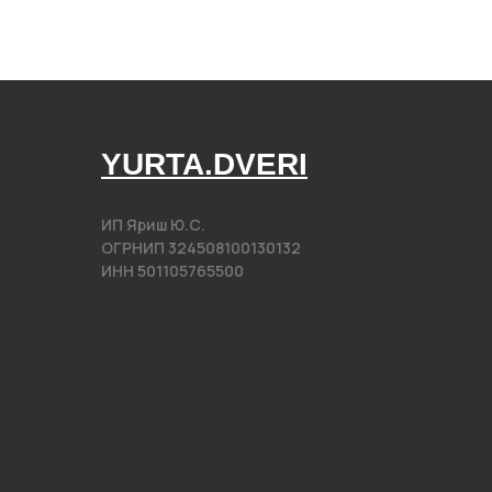
YURTA.DVERI
ИП Яриш Ю.С.
ОГРНИП 324508100130132
ИНН 501105765500