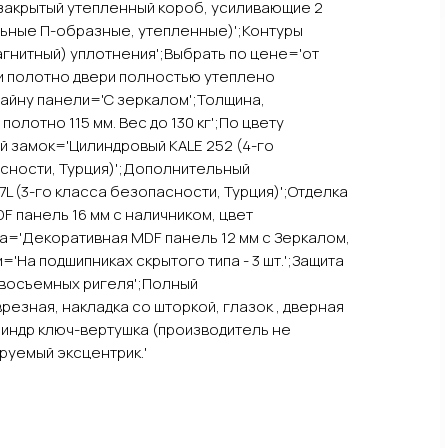
, закрытый утепленный короб, усиливающие 2
льные П-образные, утепленные)';Контуры
агнитный) уплотнения';Выбрать по цене='от
и полотно двери полностью утеплено
зайну панели='С зеркалом';Толщина,
полотно 115 мм. Вес до 130 кг';По цвету
 замок='Цилиндровый KALE 252 (4-го
сности, Турция)';Дополнительный
L (3-го класса безопасности, Турция)';Отделка
 панель 16 мм с наличником, цвет
ка='Декоративная MDF панель 12 мм с Зеркалом,
='На подшипниках скрытого типа - 3 шт.';Защита
ивосъемных ригеля';Полный
езная, накладка со шторкой, глазок , дверная
илиндр ключ-вертушка (производитель не
руемый эксцентрик.'