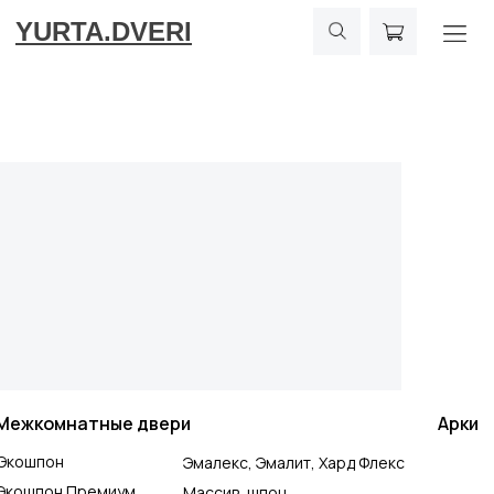
YURTA.DVERI
Межкомнатные двери
Арки
Экошпон
Эмалекс, Эмалит, Хард Флекс
Экошпон Премиум
Массив, шпон