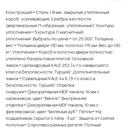
Конструкция='Сталь 1,8 мм, закрытый утепленный
короб, усиливающие 2 ребра жесткости
YURTA.DVERI
(вертикальные П-образные, утепленные)';Контуры
уплотнения='3 контура (1 магнитный)
ИП Яриш Ю.С.
уплотнения';Выбрать по цене='от 25.000';Толщина,
ОГРНИП 324508100130132
ИНН 501105765500
вес='Толщина двери 130 мм, полотно 115 мм. Вес до 130
кг';Утепление='Короб и полотно двери полностью
утеплено базальтовой плитой';Основной
Покупателям
замок='Цилиндровый KALE 252 (4-го наивысшего
Главная
класса безопасности, Турция)';Дополнительный
Акции
замок='Сувальдный KALE 447L (3-го класса
Доставка и оплата
безопасности, Турция)';Отделка
О компании
снаружи='Декоративная MDF панель 16 мм с
Контакты
наличником, цвет "Венге"';Внутренняя
отделка='Декоративная MDF панель 10 мм с
Каталог
фрезеровкой, цвет "Беленый дуб"';Петли='На
подшипниках скрытого типа - 3 шт.';Защита от снятия
Входные двери
полотна='2 противосъемных ригеля';Полный
Межкомнатные двери