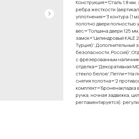
Конструкция='Сталь 1,8 мм
ребра жесткости (вертика
уплотнения='3 контура (1 
полотно двери полностью у
вес='Толщина двери 125 мм, 
замок='Цилиндровый KALE 2
Турция)';Дополнительный за
безопасности, Россия)';От
с фрезерованным наличнико
отделка='Декоративная MDF
стекло белое';Петли='На по
снятия полотна='2 противо
комплект='Броненакладка вр
ручка, ночная задвижка, ц
регламентируется), регули