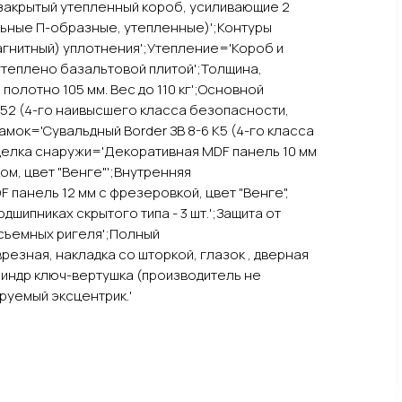
, закрытый утепленный короб, усиливающие 2
льные П-образные, утепленные)';Контуры
магнитный) уплотнения';Утепление='Короб и
теплено базальтовой плитой';Толщина,
полотно 105 мм. Вес до 110 кг';Основной
52 (4-го наивысшего класса безопасности,
мок='Сувальдный Border ЗВ 8-6 К5 (4-го класса
делка снаружи='Декоративная MDF панель 10 мм
м, цвет "Венге"';Внутренняя
 панель 12 мм с фрезеровкой, цвет "Венге",
дшипниках скрытого типа - 3 шт.';Защита от
съемных ригеля';Полный
езная, накладка со шторкой, глазок , дверная
илиндр ключ-вертушка (производитель не
руемый эксцентрик.'