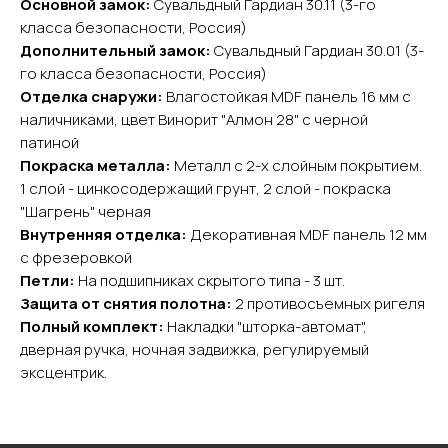
Основной замок:
Сувальдный Гардиан 30.11 (3-го
Главная
Акции
класса безопасности, Россия)
Доставка и оплата
Дополнительный замок:
Сувальдный Гардиан 30.01 (3-
го класса безопасности, Россия)
О компании
Отделка снаружи:
Влагостойкая MDF панель 16 мм с
Контакты
наличниками, цвет Винорит "Алмон 28" с черной
патиной
Каталог
Покраска металла:
Металл с 2-х слойным покрытием.
Входные двери
1 слой - цинкосодержащий грунт, 2 слой - покраска
Межкомнатные двери
"Шагрень" черная
Арки
Внутренняя отделка:
Декоративная MDF панель 12 мм
Фурнитура
с фрезеровкой
Петли:
На подшипниках скрытого типа - 3 шт.
Контакты
Защита от снятия полотна:
2 противосъемных ригеля
Полный комплект:
Накладки "шторка-автомат",
+7 (985) 279 63 04
дверная ручка, ночная задвижка, регулируемый
Свяжитесь с нами
эксцентрик.
yurta.2020@mail.ru
Написать на почту