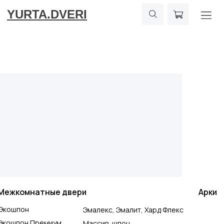
YURTA.DVERI
Межкомнатные двери
Арки
Экошпон
Эмалекс, Эмалит, Хард Флекс
Экошпон Премиум
Массив, шпон