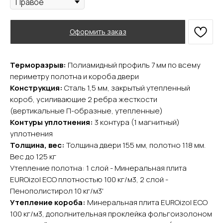
Оформить заказ
Терморазрыв:
Полиамидный профиль 7 мм по всему
периметру полотна и короба двери
Конструкция:
Сталь 1,5 мм, закрытый утепленный
короб, усиливающие 2 ребра жесткости
(вертикальные П-образные, утепленные)
Контуры уплотнения:
3 контура (1 магнитный)
уплотнения
Толщина, вес:
Толщина двери 155 мм, полотно 118 мм.
YURTA.DVERI
Вес до 125 кг
ИП Яриш Ю.С.
Утепление полотна: 1 слой - Минеральная плита
ОГРНИП 324508100130132
ИНН 501105765500
EUROizol ECO плотностью 100 кг/м3, 2 слой -
Пенополистирол 10 кг/м3'
Утепление короба:
Минеральная плита EUROizol ECO
Покупателям
100 кг/м3, дополнительная проклейка фольгоизолоном