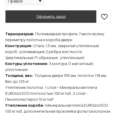
Оформить заказ
Терморазрыв:
Полиамидный профиль 7 мм по всему
периметру полотна и короба двери
Конструкция:
Сталь 1,5 мм, закрытый утепленный
короб, усиливающие 2 ребра жесткости
(вертикальные П-образные, утепленные)
Контуры уплотнения:
3 контура (1 магнитный)
уплотнения
Толщина, вес:
Толщина двери 155 мм, полотно 118 мм.
YURTA.DVERI
Вес до 125 кг
ИП Яриш Ю.С.
Утепление полотна: 1 слой - Минеральная плита
ОГРНИП 324508100130132
ИНН 501105765500
EUROizol ECO плотностью 100 кг/м3, 2 слой -
Пенополистирол 10 кг/м3'
Утепление короба:
Минеральная плита EUROizol ECO
Покупателям
100 кг/м3, дополнительная проклейка фольгоизолоном