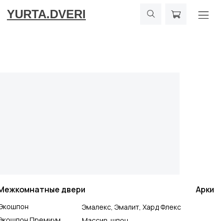
YURTA.DVERI
Межкомнатные двери
Арки
Экошпон
Эмалекс, Эмалит, Хард Флекс
Экошпон Премиум
Массив, шпон