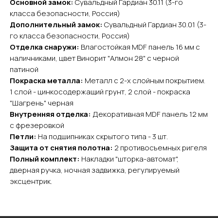
Основной замок:
Сувальдный Гардиан 30.11 (3-го
Главная
Акции
класса безопасности, Россия)
Доставка и оплата
Дополнительный замок:
Сувальдный Гардиан 30.01 (3-
го класса безопасности, Россия)
О компании
Отделка снаружи:
Влагостойкая MDF панель 16 мм с
Контакты
наличниками, цвет Винорит "Алмон 28" с черной
патиной
Каталог
Покраска металла:
Металл с 2-х слойным покрытием.
Входные двери
1 слой - цинкосодержащий грунт, 2 слой - покраска
Межкомнатные двери
"Шагрень" черная
Арки
Внутренняя отделка:
Декоративная MDF панель 12 мм
Фурнитура
с фрезеровкой
Петли:
На подшипниках скрытого типа - 3 шт.
Контакты
Защита от снятия полотна:
2 противосъемных ригеля
Полный комплект:
Накладки "шторка-автомат",
+7 (985) 279 63 04
дверная ручка, ночная задвижка, регулируемый
Свяжитесь с нами
эксцентрик.
yurta.2020@mail.ru
Написать на почту