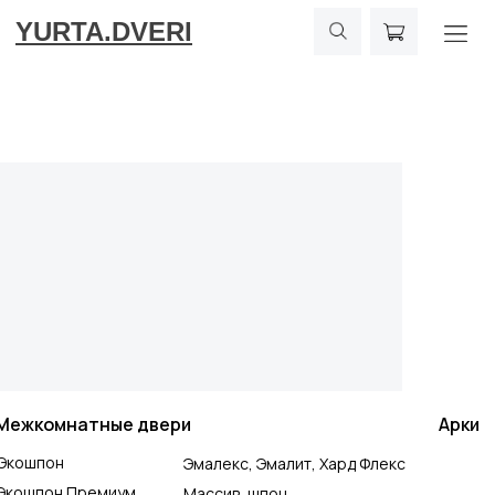
YURTA.DVERI
Межкомнатные двери
Арки
Экошпон
Эмалекс, Эмалит, Хард Флекс
Экошпон Премиум
Массив, шпон