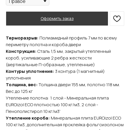
Оформить заказ
Терморазрыв:
Полиамидный профиль 7 мм по всему
периметру полотна и короба двери
Конструкция:
Сталь 1,5 мм, закрытый утепленный
короб, усиливающие 2 ребра жесткости
(вертикальные П-образные, утепленные)
Контуры уплотнения:
3 контура (1 магнитный)
уплотнения
Толщина, вес:
Толщина двери 155 мм, полотно 118 мм.
YURTA.DVERI
Вес до 125 кг
ИП Яриш Ю.С.
Утепление полотна: 1 слой - Минеральная плита
ОГРНИП 324508100130132
ИНН 501105765500
EUROizol ECO плотностью 100 кг/м3, 2 слой -
Пенополистирол 10 кг/м3'
Утепление короба:
Минеральная плита EUROizol ECO
Покупателям
100 кг/м3, дополнительная проклейка фольгоизолоном