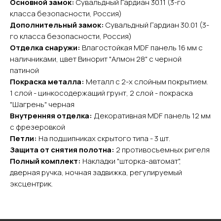
Основной замок:
Сувальдный Гардиан 30.11 (3-го
Главная
Акции
класса безопасности, Россия)
Доставка и оплата
Дополнительный замок:
Сувальдный Гардиан 30.01 (3-
го класса безопасности, Россия)
О компании
Отделка снаружи:
Влагостойкая MDF панель 16 мм с
Контакты
наличниками, цвет Винорит "Алмон 28" с черной
патиной
Каталог
Покраска металла:
Металл с 2-х слойным покрытием.
Входные двери
1 слой - цинкосодержащий грунт, 2 слой - покраска
Межкомнатные двери
"Шагрень" черная
Арки
Внутренняя отделка:
Декоративная MDF панель 12 мм
Фурнитура
с фрезеровкой
Петли:
На подшипниках скрытого типа - 3 шт.
Контакты
Защита от снятия полотна:
2 противосъемных ригеля
Полный комплект:
Накладки "шторка-автомат",
+7 (985) 279 63 04
дверная ручка, ночная задвижка, регулируемый
Свяжитесь с нами
эксцентрик.
yurta.2020@mail.ru
Написать на почту