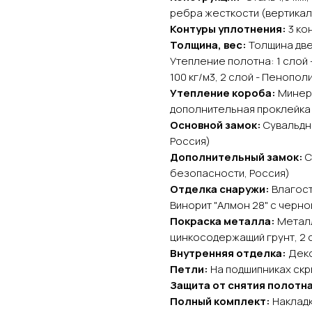
ребра жесткости (вертика
Контуры уплотнения:
3 ко
Толщина, вес:
Толщина двер
Утепление полотна: 1 слой
100 кг/м3, 2 слой - Пенополи
Утепление короба:
Минера
дополнительная проклейк
Основной замок:
Сувальдны
Россия)
Дополнительный замок:
С
безопасности, Россия)
Отделка снаружи:
Влагост
Винорит "Алмон 28" с черно
Покраска металла:
Металл
цинкосодержащий грунт, 2 
Внутренняя отделка:
Деко
Петли:
На подшипниках скры
Защита от снятия полотн
Полный комплект:
Накладк