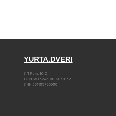
YURTA.DVERI
ИП Яриш Ю.С.
ОГРНИП 324508100130132
ИНН 501105765500