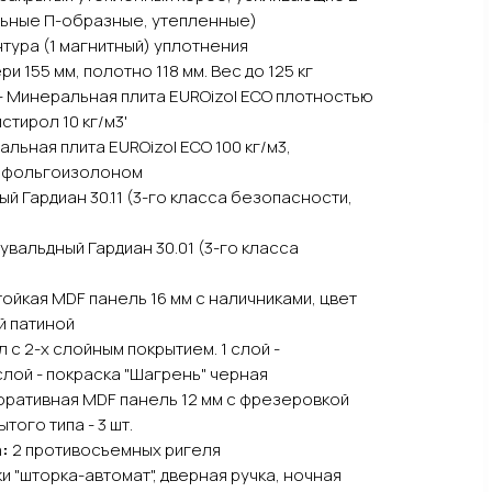
льные П-образные, утепленные)
нтура (1 магнитный) уплотнения
и 155 мм, полотно 118 мм. Вес до 125 кг
 - Минеральная плита EUROizol ECO плотностью
стирол 10 кг/м3'
льная плита EUROizol ECO 100 кг/м3,
а фольгоизолоном
й Гардиан 30.11 (3-го класса безопасности,
увальдный Гардиан 30.01 (3-го класса
ойкая MDF панель 16 мм с наличниками, цвет
й патиной
 с 2-х слойным покрытием. 1 слой -
слой - покраска "Шагрень" черная
ративная MDF панель 12 мм с фрезеровкой
того типа - 3 шт.
а:
2 противосъемных ригеля
и "шторка-автомат", дверная ручка, ночная