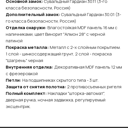
Основной замок:
Сувальдный Гардиан 30.11 (3-го
Главная
Акции
класса безопасности, Россия)
Доставка и оплата
Дополнительный замок:
Сувальдный Гардиан 30.01 (3-
го класса безопасности, Россия)
О компании
Отделка снаружи:
Влагостойкая MDF панель 16 мм с
Контакты
наличниками, цвет Винорит "Алмон 28" с черной
патиной
Каталог
Покраска металла:
Металл с 2-х слойным покрытием.
Входные двери
1 слой - цинкосодержащий грунт, 2 слой - покраска
Межкомнатные двери
"Шагрень" черная
Арки
Внутренняя отделка:
Декоративная MDF панель 12 мм
Фурнитура
с фрезеровкой
Петли:
На подшипниках скрытого типа - 3 шт.
Контакты
Защита от снятия полотна:
2 противосъемных ригеля
Полный комплект:
Накладки "шторка-автомат",
+7 (985) 279 63 04
дверная ручка, ночная задвижка, регулируемый
Свяжитесь с нами
эксцентрик.
yurta.2020@mail.ru
Написать на почту