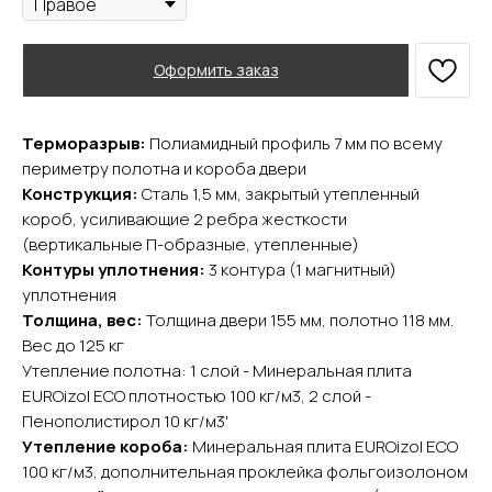
Оформить заказ
Терморазрыв:
Полиамидный профиль 7 мм по всему
периметру полотна и короба двери
Конструкция:
Сталь 1,5 мм, закрытый утепленный
короб, усиливающие 2 ребра жесткости
(вертикальные П-образные, утепленные)
Контуры уплотнения:
3 контура (1 магнитный)
уплотнения
Толщина, вес:
Толщина двери 155 мм, полотно 118 мм.
YURTA.DVERI
Вес до 125 кг
ИП Яриш Ю.С.
Утепление полотна: 1 слой - Минеральная плита
ОГРНИП 324508100130132
ИНН 501105765500
EUROizol ECO плотностью 100 кг/м3, 2 слой -
Пенополистирол 10 кг/м3'
Утепление короба:
Минеральная плита EUROizol ECO
Покупателям
100 кг/м3, дополнительная проклейка фольгоизолоном