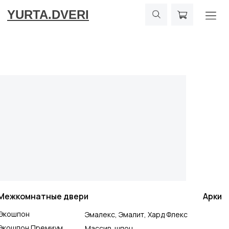
YURTA.DVERI
Межкомнатные двери
Арки
Экошпон
Эмалекс, Эмалит, Хард Флекс
Экошпон Премиум
Массив, шпон