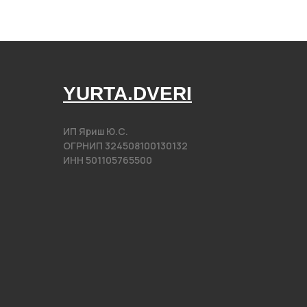
YURTA.DVERI
ИП Яриш Ю.С.
ОГРНИП 324508100130132
ИНН 501105765500