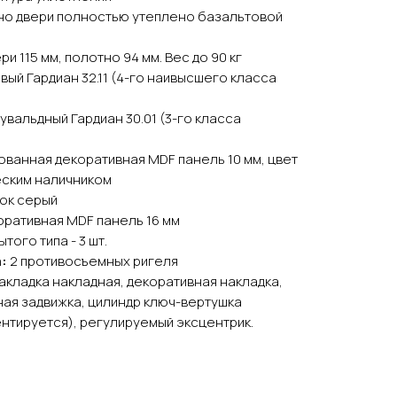
но двери полностью утеплено базальтовой
и 115 мм, полотно 94 мм. Вес до 90 кг
вый Гардиан 32.11 (4-го наивысшего класса
увальдный Гардиан 30.01 (3-го класса
ванная декоративная MDF панель 10 мм, цвет
еским наличником
ок серый
ративная MDF панель 16 мм
того типа - 3 шт.
а:
2 противосъемных ригеля
кладка накладная, декоративная накладка,
чная задвижка, цилиндр ключ-вертушка
нтируется), регулируемый эксцентрик.