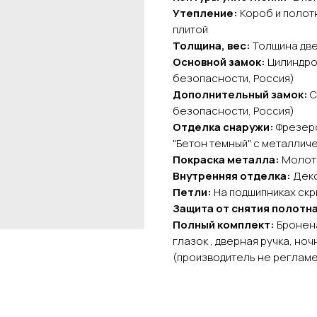
Утепление:
Короб и полот
плитой
Толщина, вес:
Толщина двер
Основной замок:
Цилиндро
безопасности, Россия)
Дополнительный замок:
С
безопасности, Россия)
Отделка снаружи:
Фрезеро
"Бетон темный" с металлич
Покраска металла:
Молот
Внутренняя отделка:
Деко
Петли:
На подшипниках скры
Защита от снятия полотн
Полный комплект:
Бронена
глазок , дверная ручка, но
(производитель не регламе