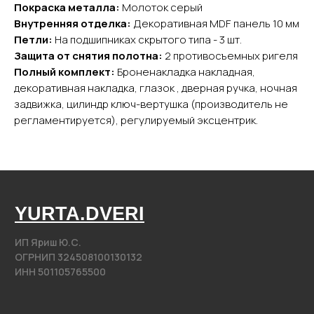
Каталог
Покраска металла:
Молоток серый
Входные двери
Внутренняя отделка:
Декоративная MDF панель 10 мм
Межкомнатные двери
Петли:
На подшипниках скрытого типа - 3 шт.
Защита от снятия полотна:
2 противосъемных ригеля
Арки
Полный комплект:
Броненакладка накладная,
Фурнитура
декоративная накладка, глазок , дверная ручка, ночная
задвижка, цилиндр ключ-вертушка (производитель не
Контакты
регламентируется), регулируемый эксцентрик.
+7 (985) 279 63 04
Свяжитесь с нами
yurta.2020@mail.ru
Написать на почту
@2020−2025. Все права защищены.
Разработка сайта
Политика конфиденциальности