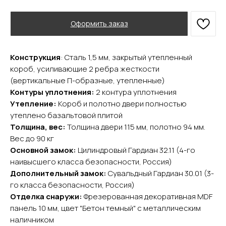
Оформить заказ
Конструкция
: Сталь 1,5 мм, закрытый утепленный
короб, усиливающие 2 ребра жесткости
YURTA.DVERI
(вертикальные П-образные, утепленные)
Контуры уплотнения:
2 контура уплотнения
ИП Яриш Ю.С.
ОГРНИП 324508100130132
Утепление:
Короб и полотно двери полностью
ИНН 501105765500
утеплено базальтовой плитой
Толщина, вес:
Толщина двери 115 мм, полотно 94 мм.
Вес до 90 кг
Покупателям
Основной замок:
Цилиндровый Гардиан 32.11 (4-го
Главная
наивысшего класса безопасности, Россия)
Акции
Дополнительный замок:
Сувальдный Гардиан 30.01 (3-
Доставка и оплата
го класса безопасности, Россия)
О компании
Отделка снаружи:
Фрезерованная декоративная MDF
Контакты
панель 10 мм, цвет "Бетон темный" с металлическим
наличником