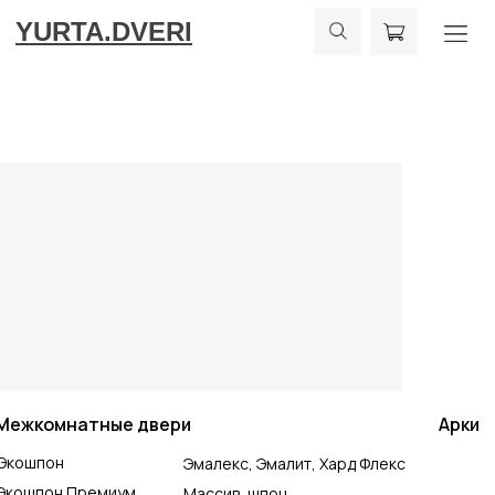
YURTA.DVERI
Межкомнатные двери
Арки
Экошпон
Эмалекс, Эмалит, Хард Флекс
Экошпон Премиум
Массив, шпон