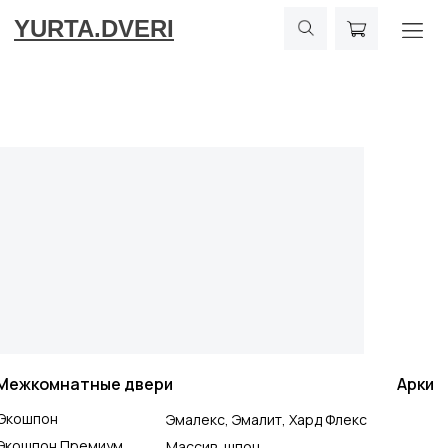
YURTA.DVERI
Межкомнатные двери
Арки
Экошпон
Эмалекс, Эмалит, Хард Флекс
Экошпон Премиум
Массив, шпон