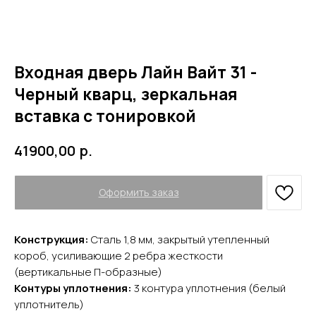
Входная дверь Лайн Вайт 31 -
Черный кварц, зеркальная
вставка с тонировкой
р.
41900,00
Оформить заказ
Конструкция:
Сталь 1,8 мм, закрытый утепленный
короб, усиливающие 2 ребра жесткости
(вертикальные П-образные)
Контуры уплотнения:
3 контура уплотнения (белый
YURTA.DVERI
уплотнитель)
ИП Яриш Ю.С.