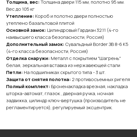
Толщина, вес:
Толщина двери 115 мм, полотно 95 мм.
ОГРНИП 324508100130132
ИНН 501105765500
Вес до 105 кг
Утепление:
Короб и полотно двери полностью
утеплено базальтовой плитой
Покупателям
Основной замок:
Цилиндровый Гардиан 32.11 (4-го
Главная
наивысшего класса безопасности, Россия)
Акции
Дополнительный замок:
Сувальдный Border ЗВ 8-6 К5
Доставка и оплата
(4-го класса безопасности, Россия)
О компании
Отделка снаружи:
Металл с покрытием "Шагрень"
белая, зеркальная вставка из нержавеющей стали
Контакты
Петли:
На подшипниках скрытого типа - 3 шт.
Защита от снятия полотна:
2 противосъемных ригеля
Каталог
Полный комплект:
Броненакладка врезная, накладка
Входные двери
шторка-автомат, глазок , дверная ручка, ночная
Межкомнатные двери
задвижка, цилиндр ключ-вертушка (производитель не
Арки
регламентируется), регулируемый эксцентрик.
Фурнитура
Контакты