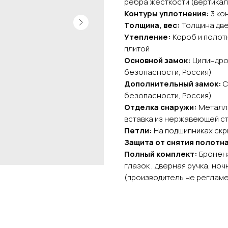
ребра жесткости (вертика
Контуры уплотнения:
3 ко
Толщина, вес:
Толщина двер
Утепление:
Короб и полот
плитой
Основной замок:
Цилиндро
безопасности, Россия)
Дополнительный замок:
С
безопасности, Россия)
Отделка снаружи:
Металл 
вставка из нержавеющей с
Петли:
На подшипниках скры
Защита от снятия полотна
Полный комплект:
Бронена
глазок , дверная ручка, но
(производитель не регламе