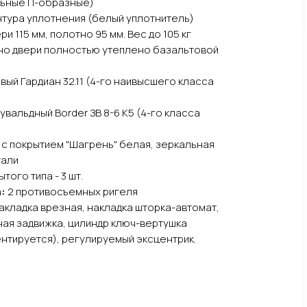
льные П-образные)
нтура уплотнения (белый уплотнитель)
и 115 мм, полотно 95 мм. Вес до 105 кг
но двери полностью утеплено базальтовой
вый Гардиан 32.11 (4-го наивысшего класса
увальдный Border ЗВ 8-6 К5 (4-го класса
с покрытием "Шагрень" белая, зеркальная
тали
того типа - 3 шт.
:
2 противосъемных ригеля
кладка врезная, накладка шторка-автомат,
чная задвижка, цилиндр ключ-вертушка
нтируется), регулируемый эксцентрик.