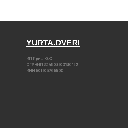
YURTA.DVERI
ИП Яриш Ю.С.
ОГРНИП 324508100130132
ИНН 501105765500