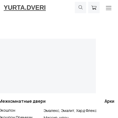
YURTA.DVERI
Межкомнатные двери
Арки
Экошпон
Эмалекс, Эмалит, Хард Флекс
Экошпон Премиум
Массив, шпон