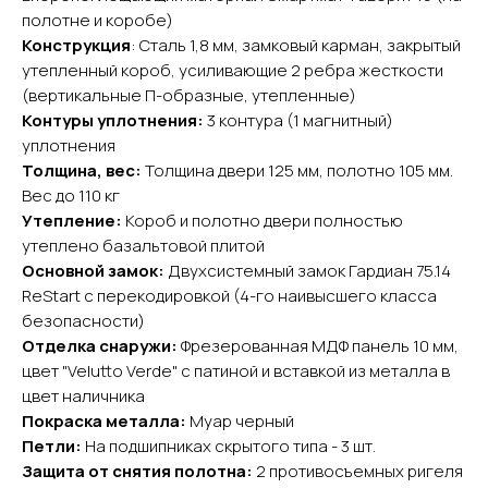
полотне и коробе)
Конструкция
: Сталь 1,8 мм, замковый карман, закрытый
утепленный короб, усиливающие 2 ребра жесткости
(вертикальные П-образные, утепленные)
Контуры уплотнения:
3 контура (1 магнитный)
уплотнения
YURTA.DVERI
Толщина, вес:
Толщина двери 125 мм, полотно 105 мм.
ИП Яриш Ю.С.
Вес до 110 кг
ОГРНИП 324508100130132
ИНН 501105765500
Утепление:
Короб и полотно двери полностью
утеплено базальтовой плитой
Основной замок:
Двухсистемный замок Гардиан 75.14
Покупателям
ReStart с перекодировкой (4-го наивысшего класса
Главная
безопасности)
Акции
Отделка снаружи:
Фрезерованная МДФ панель 10 мм,
Доставка и оплата
цвет "Velutto Verde" с патиной и вставкой из металла в
О компании
цвет наличника
Покраска металла:
Муар черный
Контакты
Петли:
На подшипниках скрытого типа - 3 шт.
Защита от снятия полотна:
2 противосъемных ригеля
Каталог