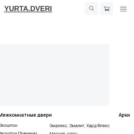
YURTA.DVERI
Межкомнатные двери
Арки
Экошпон
Эмалекс, Эмалит, Хард Флекс
Экошпон Премиум
Массив, шпон