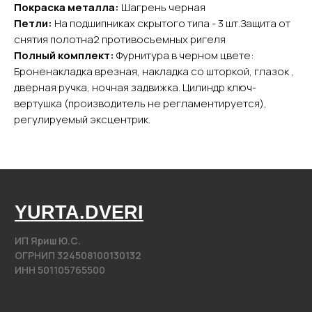
Каталог
Покраска металла:
Шагрень черная
Входные двери
Петли:
На подшипниках скрытого типа - 3 шт.Защита от
Межкомнатные двери
снятия полотна2 противосъемных ригеля
Полный комплект:
Фурнитура в черном цвете:
Арки
Броненакладка врезная, накладка со шторкой, глазок ,
Фурнитура
дверная ручка, ночная задвижка. Цилиндр ключ-
вертушка (производитель не регламентируется),
Контакты
регулируемый эксцентрик.
+7 (985) 279 63 04
Свяжитесь с нами
yurta.2020@mail.ru
Написать на почту
@2020−2025. Все права защищены.
Разработка сайта
Политика конфиденциальности