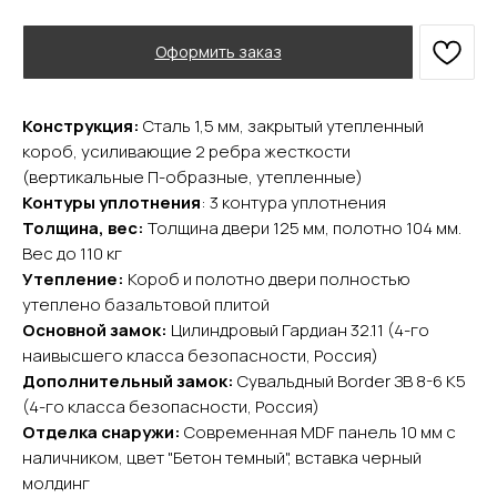
Оформить заказ
Конструкция:
Сталь 1,5 мм, закрытый утепленный
короб, усиливающие 2 ребра жесткости
YURTA.DVERI
(вертикальные П-образные, утепленные)
Контуры уплотнения
: 3 контура уплотнения
ИП Яриш Ю.С.
ОГРНИП 324508100130132
Толщина, вес:
Толщина двери 125 мм, полотно 104 мм.
ИНН 501105765500
Вес до 110 кг
Утепление:
Короб и полотно двери полностью
утеплено базальтовой плитой
Покупателям
Основной замок:
Цилиндровый Гардиан 32.11 (4-го
Главная
наивысшего класса безопасности, Россия)
Акции
Дополнительный замок:
Сувальдный Border ЗВ 8-6 К5
Доставка и оплата
(4-го класса безопасности, Россия)
О компании
Отделка снаружи:
Современная MDF панель 10 мм с
Контакты
наличником, цвет "Бетон темный", вставка черный
молдинг