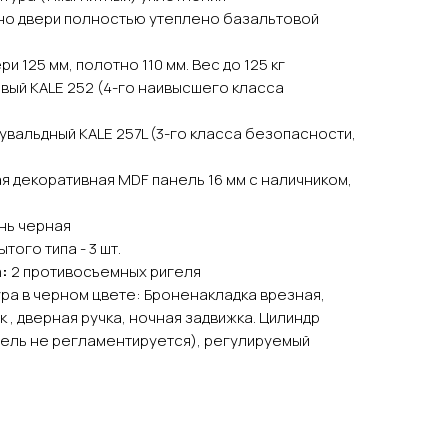
но двери полностью утеплено базальтовой
и 125 мм, полотно 110 мм. Вес до 125 кг
вый KALE 252 (4-го наивысшего класса
Сувальдный KALE 257L (3-го класса безопасности,
я декоративная MDF панель 16 мм с наличником,
нь черная
того типа - 3 шт.
:
2 противосъемных ригеля
ра в черном цвете: Броненакладка врезная,
к , дверная ручка, ночная задвижка. Цилиндр
ель не регламентируется), регулируемый