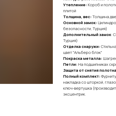
Утепление:
Короб и полот
плитой
Толщина, вес:
Толщина двер
Основной замок:
Цилиндро
безопасности, Турция)
Дополнительный замок
: 
Турция)
Отделка снаружи:
Стильна
цвет "Альберо блэк"
Покраска металла:
Шагре
Петли:
На подшипниках скры
Защита от снятия полотна
Полный комплект:
Фурниту
накладка со шторкой, глазо
ключ-вертушка (производит
эксцентрик.