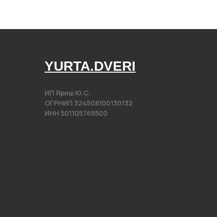
YURTA.DVERI
ИП Яриш Ю.С.
ОГРНИП 324508100130132
ИНН 501105765500