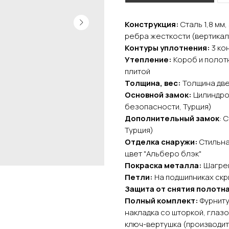
Конструкция:
Сталь 1,8 мм
ребра жесткости (вертика
Контуры уплотнения:
3 ко
Утепление:
Короб и полот
плитой
Толщина, вес:
Толщина двер
Основной замок:
Цилиндро
безопасности, Турция)
Дополнительный замок
: 
Турция)
Отделка снаружи:
Стильна
цвет "Альберо блэк"
Покраска металла:
Шагре
Петли:
На подшипниках скры
Защита от снятия полотна
Полный комплект:
Фурниту
накладка со шторкой, глазо
ключ-вертушка (производит