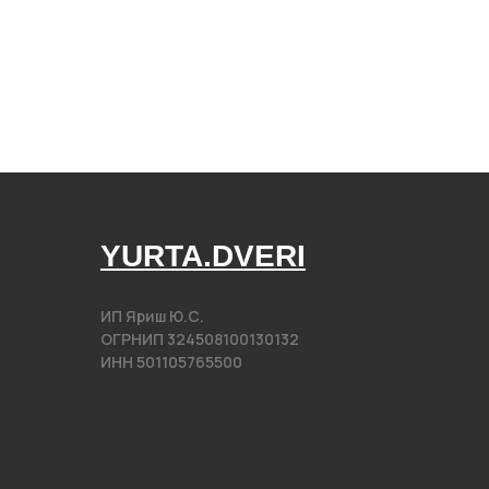
YURTA.DVERI
ИП Яриш Ю.С.
ОГРНИП 324508100130132
ИНН 501105765500