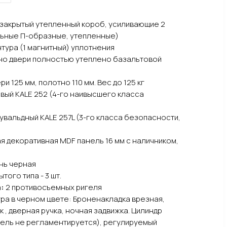
, закрытый утепленный короб, усиливающие 2
льные П-образные, утепленные)
нтура (1 магнитный) уплотнения
но двери полностью утеплено базальтовой
и 125 мм, полотно 110 мм. Вес до 125 кг
вый KALE 252 (4-го наивысшего класса
Сувальдный KALE 257L (3-го класса безопасности,
я декоративная MDF панель 16 мм с наличником,
нь черная
того типа - 3 шт.
:
2 противосъемных ригеля
ра в черном цвете: Броненакладка врезная,
к , дверная ручка, ночная задвижка. Цилиндр
ель не регламентируется), регулируемый