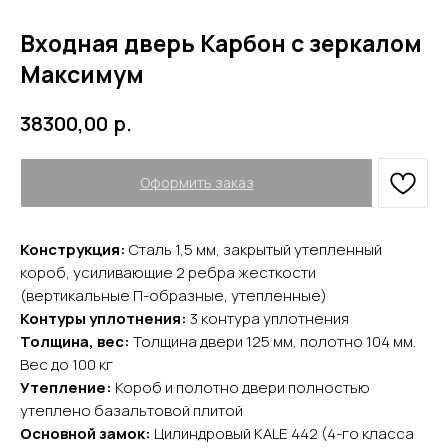
Дверь ПЭТ
Входная дверь Карбон с зеркалом
Максимум
р.
38300,00
Оформить заказ
Конструкция:
Сталь 1,5 мм, закрытый утепленный
короб, усиливающие 2 ребра жесткости
(вертикальные П-образные, утепленные)
Контуры уплотнения:
3 контура уплотнения
Толщина, вес:
Толщина двери 125 мм, полотно 104 мм.
Вес до 100 кг
Утепление:
Короб и полотно двери полностью
утеплено базальтовой плитой
Основной замок:
Цилиндровый KALE 442 (4-го класса