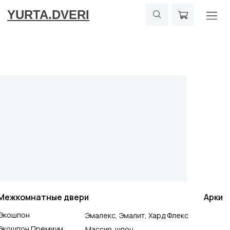
YURTA.DVERI
Межкомнатные двери
Арки
Экошпон
Эмалекс, Эмалит, Хард Флекс
Экошпон Премиум
Массив, шпон