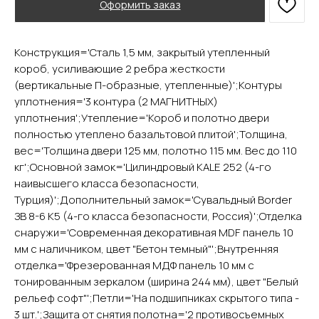
Оформить заказ
Конструкция='Сталь 1,5 мм, закрытый утепленный
YURTA.DVERI
короб, усиливающие 2 ребра жесткости
(вертикальные П-образные, утепленные)';Контуры
ИП Яриш Ю.С.
ОГРНИП 324508100130132
уплотнения='3 контура (2 МАГНИТНЫХ)
ИНН 501105765500
уплотнения';Утепление='Короб и полотно двери
полностью утеплено базальтовой плитой';Толщина,
вес='Толщина двери 125 мм, полотно 115 мм. Вес до 110
Покупателям
кг';Основной замок='Цилиндровый KALE 252 (4-го
Главная
наивысшего класса безопасности,
Акции
Турция)';Дополнительный замок='Сувальдный Border
Доставка и оплата
ЗВ 8-6 К5 (4-го класса безопасности, Россия)';Отделка
О компании
снаружи='Современная декоративная MDF панель 10
Контакты
мм с наличником, цвет "Бетон темный"';Внутренняя
отделка='Фрезерованная МДФ панель 10 мм с
Каталог
тонированным зеркалом (ширина 244 мм), цвет "Белый
рельеф софт"';Петли='На подшипниках скрытого типа -
Входные двери
3 шт.';Защита от снятия полотна='2 противосъемных
Межкомнатные двери