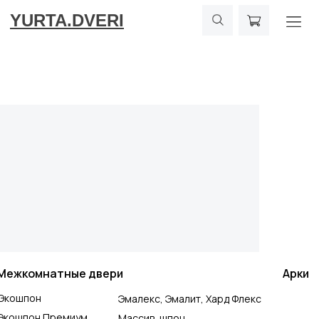
YURTA.DVERI
Межкомнатные двери
Арки
Экошпон
Эмалекс, Эмалит, Хард Флекс
Экошпон Премиум
Массив, шпон