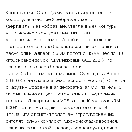
Конструкция='Сталь 1,5 мм, закрытый утепленный
YURTA.DVERI
короб, усиливающие 2 ребра жесткости
ИП Яриш Ю.С.
(вертикальные П-образные, утепленные)';Контуры
ОГРНИП 324508100130132
уплотнения='3 контура (2 МАГНИТНЫХ)
ИНН 501105765500
уплотнения';Утепление='Короб и полотно двери
полностью утеплено базальтовой плитой';Толщина,
Покупателям
вес='Толщина двери 125 мм, полотно 115 мм. Вес до 110
кг';Основной замок='Цилиндровый KALE 252 (4-го
Главная
наивысшего класса безопасности,
Акции
Турция)';Дополнительный замок='Сувальдный Border
Доставка и оплата
ЗВ 8-6 К5 (4-го класса безопасности, Россия)';Отделка
О компании
снаружи='Современная декоративная MDF панель 10
Контакты
мм с наличником, цвет "Бетон темный"';Внутренняя
отделка='Декоративная MDF панель 16 мм, эмаль RAL
Каталог
9003';Петли='На подшипниках скрытого типа - 3
Входные двери
шт.';Защита от снятия полотна='2 противосъемных
Межкомнатные двери
ригеля';Полный комплект='Броненакладка врезная,
Арки
накладка со шторкой, глазок , дверная ручка, ночная