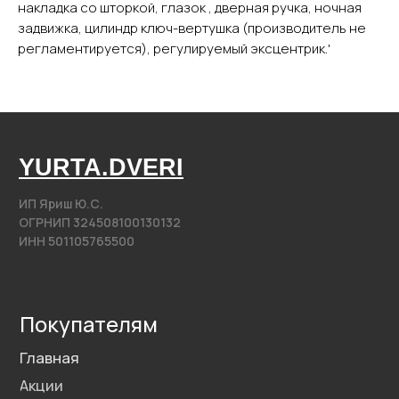
накладка со шторкой, глазок , дверная ручка, ночная
Фурнитура
задвижка, цилиндр ключ-вертушка (производитель не
регламентируется), регулируемый эксцентрик.'
Контакты
+7 (985) 279 63 04
Свяжитесь с нами
yurta.2020@mail.ru
Написать на почту
@2020−2025. Все права защищены.
Разработка сайта
Политика конфиденциальности