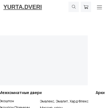
YURTA.DVERI
Межкомнатные двери
Арки
Экошпон
Эмалекс, Эмалит, Хард Флекс
Экошпон Премиум
Массив, шпон