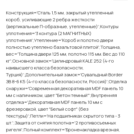
Конструкция='Сталь 1,5 мм, закрытый утепленный
короб, усиливающие 2 ребра жесткости
YURTA.DVERI
(вертикальные П-образные, утепленные)';Контуры
ИП Яриш Ю.С.
уплотнения='3 контура (2 МАГНИТНЫХ)
ОГРНИП 324508100130132
ИНН 501105765500
уплотнения';Утепление='Короб и полотно двери
полностью утеплено базальтовой плитой';Толщина,
вес='Толщина двери 125 мм, полотно 115 мм. Вес до 110
Покупателям
кг';Основной замок='Цилиндровый KALE 252 (4-го
Главная
наивысшего класса безопасности,
Акции
Турция)';Дополнительный замок='Сувальдный Border
Доставка и оплата
ЗВ 8-6 К5 (4-го класса безопасности, Россия)';Отделка
снаружи='Современная декоративная MDF панель 10
О компании
мм с наличником, цвет "Бетон темный"';Внутренняя
Контакты
отделка='Декоративная MDF панель 10 мм с
фрезеровкой, цвет "Белый софт" (без
Каталог
текстуры)';Петли='На подшипниках скрытого типа - 3
Входные двери
шт.';Защита от снятия полотна='2 противосъемных
Межкомнатные двери
ригеля';Полный комплект='Броненакладка врезная,
Арки