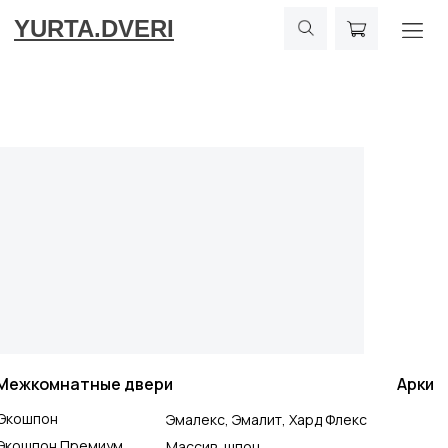
YURTA.DVERI
Межкомнатные двери
Арки
Экошпон
Эмалекс, Эмалит, Хард Флекс
Экошпон Премиум
Массив, шпон