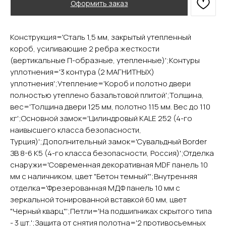
Оформить заказ
Конструкция='Сталь 1,5 мм, закрытый утепленный
YURTA.DVERI
короб, усиливающие 2 ребра жесткости
(вертикальные П-образные, утепленные)';Контуры
ИП Яриш Ю.С.
ОГРНИП 324508100130132
уплотнения='3 контура (2 МАГНИТНЫХ)
ИНН 501105765500
уплотнения';Утепление='Короб и полотно двери
полностью утеплено базальтовой плитой';Толщина,
вес='Толщина двери 125 мм, полотно 115 мм. Вес до 110
Покупателям
кг';Основной замок='Цилиндровый KALE 252 (4-го
Главная
наивысшего класса безопасности,
Акции
Турция)';Дополнительный замок='Сувальдный Border
Доставка и оплата
ЗВ 8-6 К5 (4-го класса безопасности, Россия)';Отделка
О компании
снаружи='Современная декоративная MDF панель 10
Контакты
мм с наличником, цвет "Бетон темный"';Внутренняя
отделка='Фрезерованная МДФ панель 10 мм с
Каталог
зеркальной тонированной вставкой 60 мм, цвет
"Черный кварц"';Петли='На подшипниках скрытого типа
Входные двери
- 3 шт.';Защита от снятия полотна='2 противосъемных
Межкомнатные двери