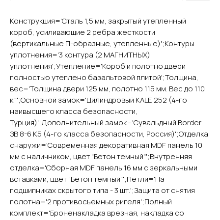
Конструкция='Сталь 1,5 мм, закрытый утепленный
короб, усиливающие 2 ребра жесткости
YURTA.DVERI
(вертикальные П-образные, утепленные)';Контуры
ИП Яриш Ю.С.
уплотнения='3 контура (2 МАГНИТНЫХ)
ОГРНИП 324508100130132
ИНН 501105765500
уплотнения';Утепление='Короб и полотно двери
полностью утеплено базальтовой плитой';Толщина,
вес='Толщина двери 125 мм, полотно 115 мм. Вес до 110
Покупателям
кг';Основной замок='Цилиндровый KALE 252 (4-го
Главная
наивысшего класса безопасности,
Акции
Турция)';Дополнительный замок='Сувальдный Border
Доставка и оплата
ЗВ 8-6 К5 (4-го класса безопасности, Россия)';Отделка
снаружи='Современная декоративная MDF панель 10
О компании
мм с наличником, цвет "Бетон темный"';Внутренняя
Контакты
отделка='Сборная MDF панель 16 мм с зеркальными
вставками, цвет "Бетон темный"';Петли='На
Каталог
подшипниках скрытого типа - 3 шт.';Защита от снятия
Входные двери
полотна='2 противосъемных ригеля';Полный
Межкомнатные двери
комплект='Броненакладка врезная, накладка со
Арки