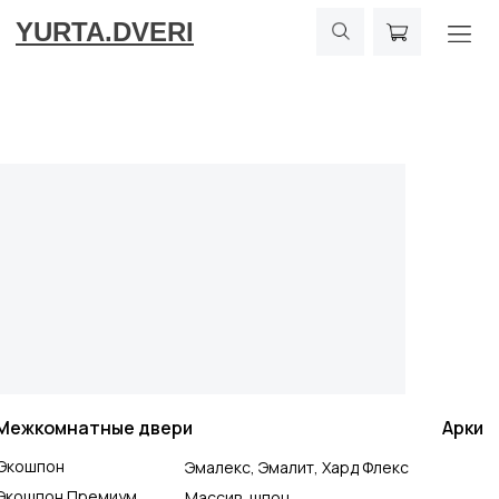
YURTA.DVERI
Межкомнатные двери
Арки
Экошпон
Эмалекс, Эмалит, Хард Флекс
Экошпон Премиум
Массив, шпон