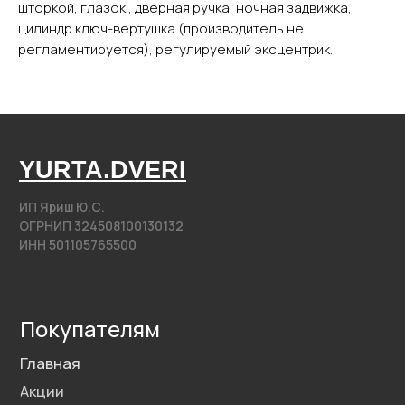
шторкой, глазок , дверная ручка, ночная задвижка,
Фурнитура
цилиндр ключ-вертушка (производитель не
регламентируется), регулируемый эксцентрик.'
Контакты
+7 (985) 279 63 04
Свяжитесь с нами
yurta.2020@mail.ru
Написать на почту
@2020−2025. Все права защищены.
Разработка сайта
Политика конфиденциальности