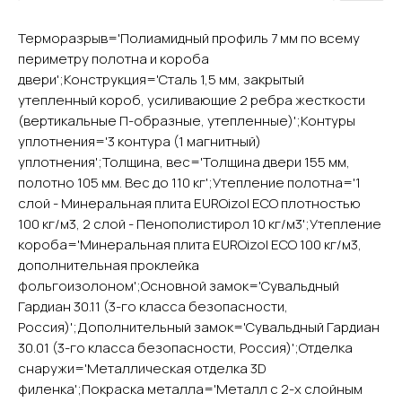
Терморазрыв='Полиамидный профиль 7 мм по всему
периметру полотна и короба
двери';Конструкция='Сталь 1,5 мм, закрытый
утепленный короб, усиливающие 2 ребра жесткости
(вертикальные П-образные, утепленные)';Контуры
YURTA.DVERI
уплотнения='3 контура (1 магнитный)
уплотнения';Толщина, вес='Толщина двери 155 мм,
ИП Яриш Ю.С.
ОГРНИП 324508100130132
полотно 105 мм. Вес до 110 кг';Утепление полотна='1
ИНН 501105765500
слой - Минеральная плита EUROizol ECO плотностью
100 кг/м3, 2 слой - Пенополистирол 10 кг/м3';Утепление
короба='Минеральная плита EUROizol ECO 100 кг/м3,
Покупателям
дополнительная проклейка
Главная
фольгоизолоном';Основной замок='Сувальдный
Акции
Гардиан 30.11 (3-го класса безопасности,
Доставка и оплата
Россия)';Дополнительный замок='Сувальдный Гардиан
О компании
30.01 (3-го класса безопасности, Россия)';Отделка
Контакты
снаружи='Металлическая отделка 3D
филенка';Покраска металла='Металл с 2-х слойным