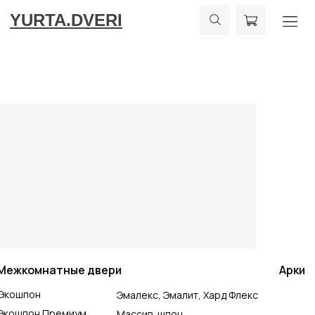
YURTA.DVERI
Межкомнатные двери
Арки
Экошпон
Эмалекс, Эмалит, Хард Флекс
Экошпон Премиум
Массив, шпон