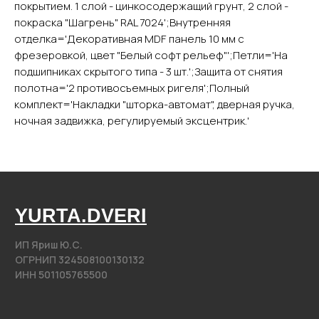
Каталог
покрытием. 1 слой - цинкосодержащий грунт, 2 слой -
покраска "Шагрень" RAL 7024';Внутренняя
Входные двери
Межкомнатные двери
отделка='Декоративная MDF панель 10 мм с
фрезеровкой, цвет "Белый софт рельеф"';Петли='На
Арки
подшипниках скрытого типа - 3 шт.';Защита от снятия
Фурнитура
полотна='2 противосъемных ригеля';Полный
комплект='Накладки "шторка-автомат", дверная ручка,
Контакты
ночная задвижка, регулируемый эксцентрик.'
+7 (985) 279 63 04
Свяжитесь с нами
yurta.2020@mail.ru
Написать на почту
@2020−2025. Все права защищены.
Разработка сайта
Политика конфиденциальности