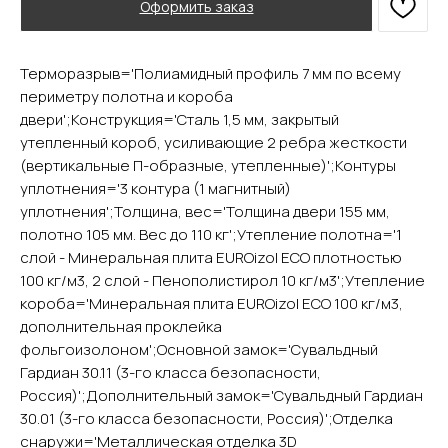
Оформить заказ
Терморазрыв='Полиамидный профиль 7 мм по всему
периметру полотна и короба
двери';Конструкция='Сталь 1,5 мм, закрытый
утепленный короб, усиливающие 2 ребра жесткости
(вертикальные П-образные, утепленные)';Контуры
YURTA.DVERI
уплотнения='3 контура (1 магнитный)
ИП Яриш Ю.С.
уплотнения';Толщина, вес='Толщина двери 155 мм,
ОГРНИП 324508100130132
полотно 105 мм. Вес до 110 кг';Утепление полотна='1
ИНН 501105765500
слой - Минеральная плита EUROizol ECO плотностью
100 кг/м3, 2 слой - Пенополистирол 10 кг/м3';Утепление
Покупателям
короба='Минеральная плита EUROizol ECO 100 кг/м3,
дополнительная проклейка
Главная
фольгоизолоном';Основной замок='Сувальдный
Акции
Гардиан 30.11 (3-го класса безопасности,
Доставка и оплата
Россия)';Дополнительный замок='Сувальдный Гардиан
О компании
30.01 (3-го класса безопасности, Россия)';Отделка
Контакты
снаружи='Металлическая отделка 3D