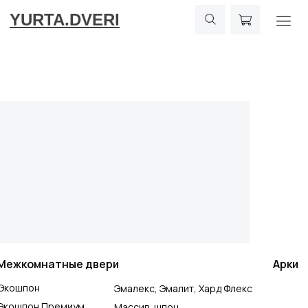
YURTA.DVERI
Межкомнатные двери
Арки
Экошпон
Эмалекс, Эмалит, Хард Флекс
Экошпон Премиум
Массив, шпон