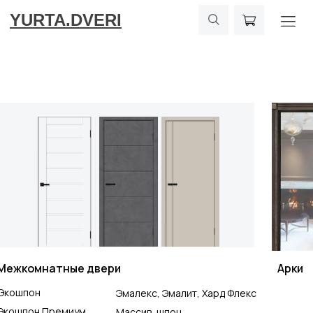
YURTA.DVERI
Межкомнатные двери
Арки
Экошпон
Эмалекс, Эмалит, Хард Флекс
Экошпон Премиум
Массив, шпон