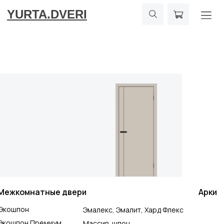
YURTA.DVERI
Межкомнатные двери
Арки
Экошпон
Эмалекс, Эмалит, Хард Флекс
Экошпон Премиум
Массив, шпон