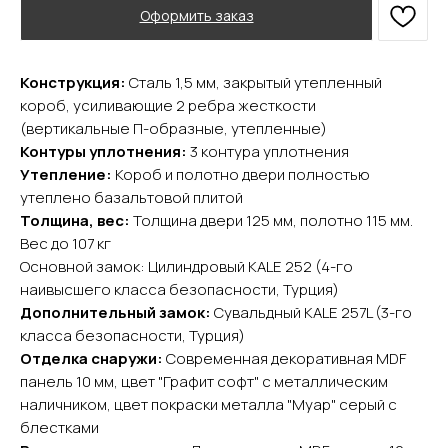
Оформить заказ
Конструкция:
Сталь 1,5 мм, закрытый утепленный
короб, усиливающие 2 ребра жесткости
(вертикальные П-образные, утепленные)
YURTA.DVERI
Контуры уплотнения:
3 контура уплотнения
Утепление:
Короб и полотно двери полностью
ИП Яриш Ю.С.
ОГРНИП 324508100130132
утеплено базальтовой плитой
ИНН 501105765500
Толщина, вес:
Толщина двери 125 мм, полотно 115 мм.
Вес до 107 кг
Основной замок: Цилиндровый KALE 252 (4-го
Покупателям
наивысшего класса безопасности, Турция)
Главная
Дополнительный замок:
Сувальдный KALE 257L (3-го
Акции
класса безопасности, Турция)
Доставка и оплата
Отделка снаружи:
Современная декоративная MDF
О компании
панель 10 мм, цвет "Графит софт" с металлическим
Контакты
наличником, цвет покраски металла "Муар" серый с
блестками
Каталог