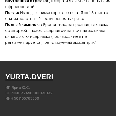
Внутренняя отделка:
Декоративная MDF панель 12 мм
с фрезеровкой
Входные двери
Петли:
На подшипниках скрытого типа - 3 шт.';Защита от
Межкомнатные двери
снятия полотна='2 противосъемных ригеля
Арки
Полный комплект:
Броненакладка врезная, накладка
Фурнитура
со шторкой, глазок , дверная ручка, ночная задвижка,
цилиндр ключ-вертушка (производитель не
Контакты
регламентируется), регулируемый эксцентрик.'
+7 (985) 279 63 04
Свяжитесь с нами
yurta.2020@mail.ru
Написать на почту
@2020−2025. Все права защищены.
Разработка сайта
Политика конфиденциальности