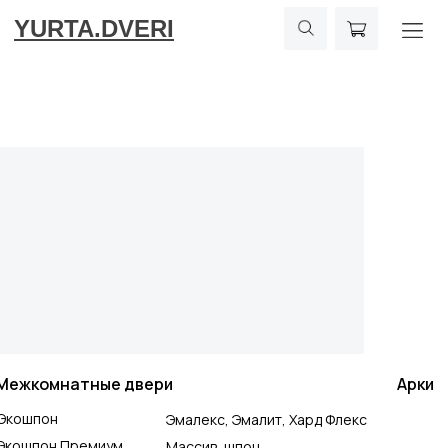
YURTA.DVERI
Межкомнатные двери
Арки
Экошпон
Эмалекс, Эмалит, Хард Флекс
Экошпон Премиум
Массив, шпон