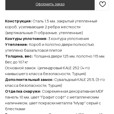
Оформить заказ
Конструкция:
Сталь 1,5 мм, закрытый утепленный
короб, усиливающие 2 ребра жесткости
(вертикальные П-образные, утепленные)
YURTA.DVERI
Контуры уплотнения:
3 контура уплотнения
Утепление:
Короб и полотно двери полностью
ИП Яриш Ю.С.
ОГРНИП 324508100130132
утеплено базальтовой плитой
ИНН 501105765500
Толщина, вес:
Толщина двери 125 мм, полотно 115 мм.
Вес до 107 кг
Основной замок: Цилиндровый KALE 252 (4-го
Покупателям
наивысшего класса безопасности, Турция)
Главная
Дополнительный замок:
Сувальдный KALE 257L (3-го
Акции
класса безопасности, Турция)
Доставка и оплата
Отделка снаружи:
Современная декоративная MDF
О компании
панель 10 мм, цвет "Графит софт" с металлическим
Контакты
наличником, цвет покраски металла "Муар" серый с
блестками
Каталог