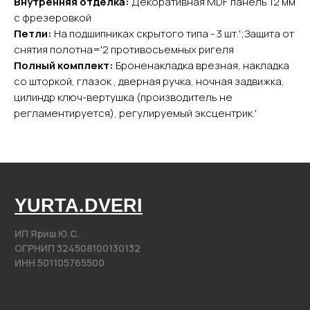
Внутренняя отделка:
Декоративная MDF панель 12 мм
с фрезеровкой
Входные двери
Петли:
На подшипниках скрытого типа - 3 шт.';Защита от
Межкомнатные двери
снятия полотна='2 противосъемных ригеля
Арки
Полный комплект:
Броненакладка врезная, накладка
Фурнитура
со шторкой, глазок , дверная ручка, ночная задвижка,
цилиндр ключ-вертушка (производитель не
Контакты
регламентируется), регулируемый эксцентрик.'
+7 (985) 279 63 04
Свяжитесь с нами
yurta.2020@mail.ru
Написать на почту
@2020−2025. Все права защищены.
Разработка сайта
Политика конфиденциальности