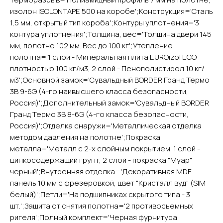
изолон ISOLONTAPE 500 на коробе';Конструкция='Сталь
1,5 мм, открытый тип короба';Контуры уплотнения='3
контура уплотнения';Толщина, вес='Толщина двери 145
мм, полотно 102 мм. Вес до 100 кг';Утепление
YURTA.DVERI
полотна='1 слой - Минеральная плита EUROizol ECO
плотностью 100 кг/м3, 2 слой - Пенополистирол 10 кг/
ИП Яриш Ю.С.
ОГРНИП 324508100130132
м3';Основной замок='Сувальдный BORDER Гранд Термо
ИНН 501105765500
3В 9-6Э (4-го наивысшего класса безопасности,
Россия)';Дополнительный замок='Сувальдный BORDER
Гранд Термо 3В 8-6Э (4-го класса безопасности,
Покупателям
Россия)';Отделка снаружи='Металлическая отделка
Главная
методом давления на полотне';Покраска
Акции
металла='Металл с 2-х слойным покрытием. 1 слой -
Доставка и оплата
цинкосодержащий грунт, 2 слой - покраска "Муар"
О компании
черный';Внутренняя отделка='Декоративная MDF
Контакты
панель 10 мм с фрезеровкой, цвет "Кристалл вуд" (SIM
белый)';Петли='На подшипниках скрытого типа - 3
Каталог
шт.';Защита от снятия полотна='2 противосъемных
Входные двери
ригеля';Полный комплект='Черная фурнитура