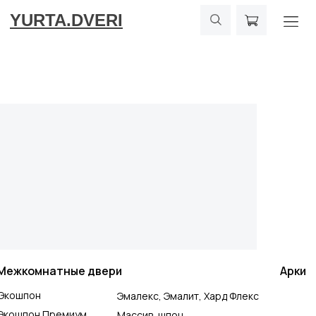
YURTA.DVERI
Межкомнатные двери
Арки
Экошпон
Эмалекс, Эмалит, Хард Флекс
Экошпон Премиум
Массив, шпон