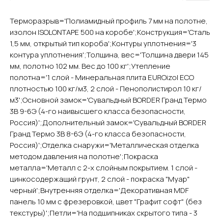
Терморазрыв='Полиамидный профиль 7 мм на полотне,
изолон ISOLONTAPE 500 на коробе';Конструкция='Сталь
1,5 мм, открытый тип короба';Контуры уплотнения='3
контура уплотнения';Толщина, вес='Толщина двери 145
мм, полотно 102 мм. Вес до 100 кг';Утепление
YURTA.DVERI
полотна='1 слой - Минеральная плита EUROizol ECO
ИП Яриш Ю.С.
плотностью 100 кг/м3, 2 слой - Пенополистирол 10 кг/
ОГРНИП 324508100130132
ИНН 501105765500
м3';Основной замок='Сувальдный BORDER Гранд Термо
3В 9-6Э (4-го наивысшего класса безопасности,
Россия)';Дополнительный замок='Сувальдный BORDER
Покупателям
Гранд Термо 3В 8-6Э (4-го класса безопасности,
Главная
Россия)';Отделка снаружи='Металлическая отделка
Акции
методом давления на полотне';Покраска
Доставка и оплата
металла='Металл с 2-х слойным покрытием. 1 слой -
О компании
цинкосодержащий грунт, 2 слой - покраска "Муар"
Контакты
черный';Внутренняя отделка='Декоративная MDF
панель 10 мм с фрезеровкой, цвет "Графит софт" (без
Каталог
текстуры)';Петли='На подшипниках скрытого типа - 3