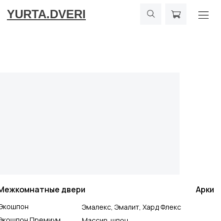
YURTA.DVERI
Межкомнатные двери
Арки
Экошпон
Эмалекс, Эмалит, Хард Флекс
Экошпон Премиум
Массив, шпон