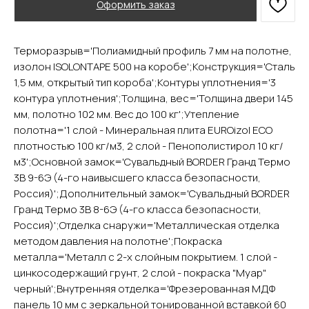
Оформить заказ
Терморазрыв='Полиамидный профиль 7 мм на полотне,
изолон ISOLONTAPE 500 на коробе';Конструкция='Сталь
1,5 мм, открытый тип короба';Контуры уплотнения='3
контура уплотнения';Толщина, вес='Толщина двери 145
YURTA.DVERI
мм, полотно 102 мм. Вес до 100 кг';Утепление
полотна='1 слой - Минеральная плита EUROizol ECO
ИП Яриш Ю.С.
ОГРНИП 324508100130132
плотностью 100 кг/м3, 2 слой - Пенополистирол 10 кг/
ИНН 501105765500
м3';Основной замок='Сувальдный BORDER Гранд Термо
3В 9-6Э (4-го наивысшего класса безопасности,
Россия)';Дополнительный замок='Сувальдный BORDER
Покупателям
Гранд Термо 3В 8-6Э (4-го класса безопасности,
Главная
Россия)';Отделка снаружи='Металлическая отделка
Акции
методом давления на полотне';Покраска
Доставка и оплата
металла='Металл с 2-х слойным покрытием. 1 слой -
О компании
цинкосодержащий грунт, 2 слой - покраска "Муар"
Контакты
черный';Внутренняя отделка='Фрезерованная МДФ
панель 10 мм с зеркальной тонированной вставкой 60