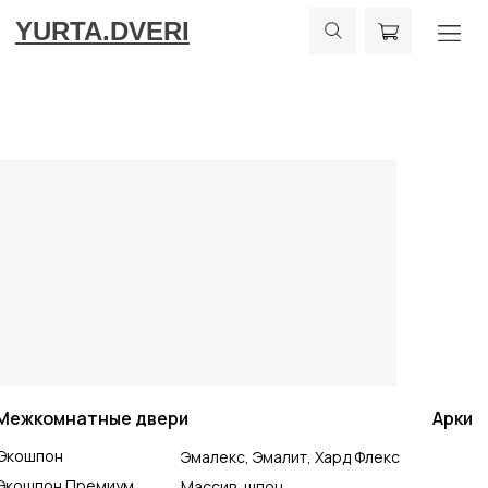
YURTA.DVERI
Межкомнатные двери
Арки
Экошпон
Эмалекс, Эмалит, Хард Флекс
Экошпон Премиум
Массив, шпон