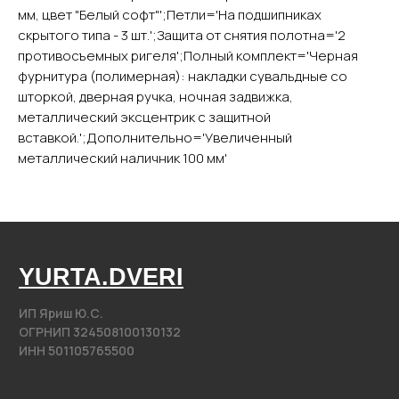
Каталог
мм, цвет "Белый софт"';Петли='На подшипниках
Входные двери
скрытого типа - 3 шт.';Защита от снятия полотна='2
Межкомнатные двери
противосъемных ригеля';Полный комплект='Черная
Арки
фурнитура (полимерная): накладки сувальдные со
шторкой, дверная ручка, ночная задвижка,
Фурнитура
металлический эксцентрик с защитной
вставкой.';Дополнительно='Увеличенный
Контакты
металлический наличник 100 мм'
+7 (985) 279 63 04
Свяжитесь с нами
yurta.2020@mail.ru
Написать на почту
@2020−2025. Все права защищены.
Разработка сайта
Политика конфиденциальности