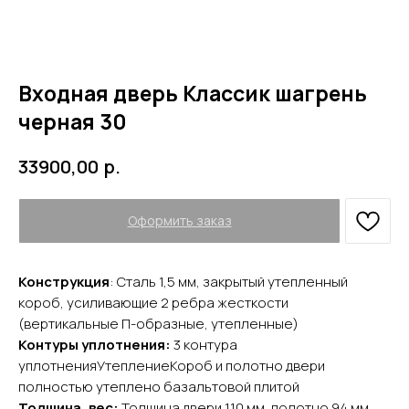
Входная дверь Классик шагрень
черная 30
р.
33900,00
Оформить заказ
Конструкция
: Сталь 1,5 мм, закрытый утепленный
короб, усиливающие 2 ребра жесткости
(вертикальные П-образные, утепленные)
Контуры уплотнения:
3 контура
уплотненияУтеплениеКороб и полотно двери
YURTA.DVERI
полностью утеплено базальтовой плитой
ИП Яриш Ю.С.
Толщина, вес:
Толщина двери 110 мм, полотно 94 мм.