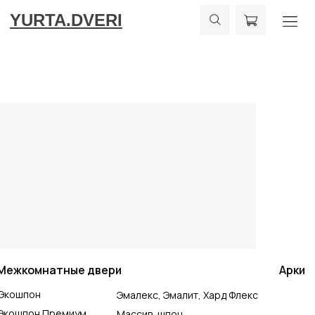
YURTA.DVERI
Межкомнатные двери
Арки
Экошпон
Эмалекс, Эмалит, Хард Флекс
Экошпон Премиум
Массив, шпон